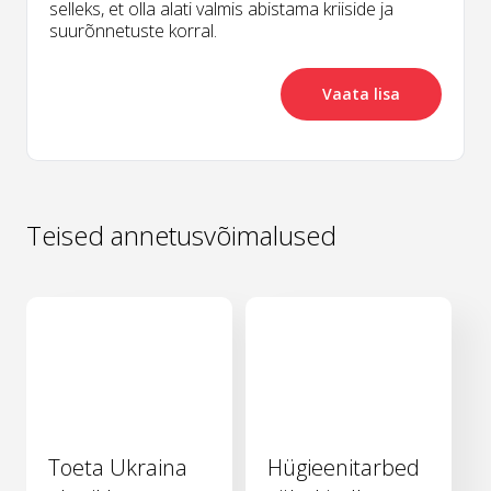
selleks, et olla alati valmis abistama kriiside ja
suurõnnetuste korral.
Vaata lisa
Teised annetusvõimalused
Toeta Ukraina
Hügieenitarbed