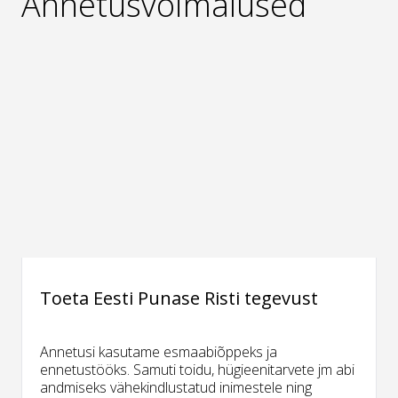
Annetusvõimalused
Toeta Eesti Punase Risti tegevust
Annetusi kasutame esmaabiõppeks ja
ennetustööks. Samuti toidu, hügieenitarvete jm abi
andmiseks vähekindlustatud inimestele ning