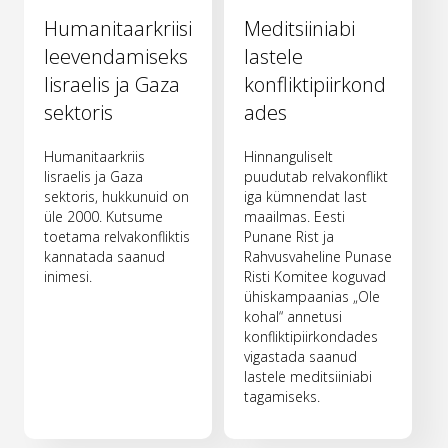
Humanitaarkriisi
Meditsiiniabi
leevendamiseks
lastele
Iisraelis ja Gaza
konfliktipiirkond
sektoris
ades
Humanitaarkriis
Hinnanguliselt
Iisraelis ja Gaza
puudutab relvakonflikt
sektoris, hukkunuid on
iga kümnendat last
üle 2000. Kutsume
maailmas. Eesti
toetama relvakonfliktis
Punane Rist ja
kannatada saanud
Rahvusvaheline Punase
inimesi.
Risti Komitee koguvad
ühiskampaanias „Ole
kohal“ annetusi
konfliktipiirkondades
vigastada saanud
lastele meditsiiniabi
tagamiseks.