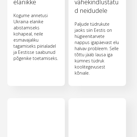
elanikke
vähekindlustatu
d neidudele
Kogume annetusi
Ukraina elanike
Paljude tüdrukute
abistamiseks
jaoks siin Eestis on
kohapeal, neile
hügieenitarvete
esmavajaliku
nappus igapäevast elu
tagamiseks piirialadel
halvav probleem. Selle
ja Eestisse saabunud
tõttu jääb lausa iga
põgenike toetamiseks.
kümnes tüdruk
koolitegevusest
kõrvale.