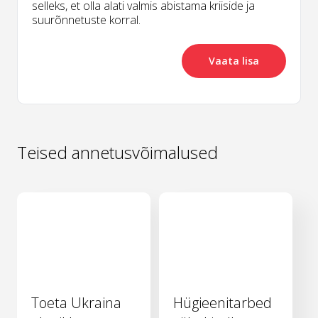
selleks, et olla alati valmis abistama kriiside ja
suurõnnetuste korral.
Vaata lisa
Teised annetusvõimalused
Toeta Ukraina
Hügieenitarbed