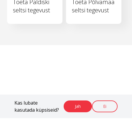
Toeta Paldiski
Toeta Põlvamaa
seltsi tegevust
seltsi tegevust
Kas lubate
Jah
Ei
kasutada küpsiseid?