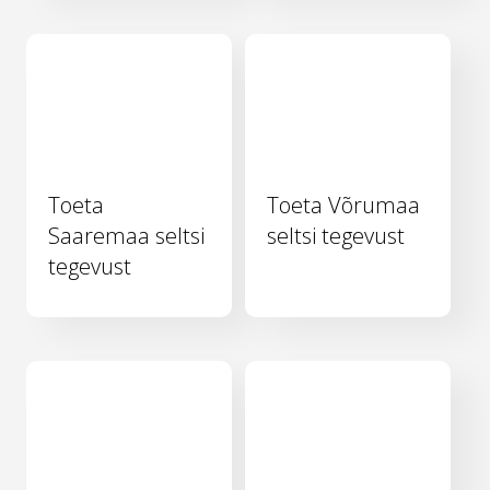
Toeta
Toeta Võrumaa
Saaremaa seltsi
seltsi tegevust
tegevust