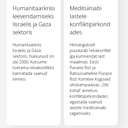
Humanitaarkriisi
Meditsiiniabi
leevendamiseks
lastele
Iisraelis ja Gaza
konfliktipiirkond
sektoris
ades
Humanitaarkriis
Hinnanguliselt
Iisraelis ja Gaza
puudutab relvakonflikt
sektoris, hukkunuid on
iga kümnendat last
üle 2000. Kutsume
maailmas. Eesti
toetama relvakonfliktis
Punane Rist ja
kannatada saanud
Rahvusvaheline Punase
inimesi.
Risti Komitee koguvad
ühiskampaanias „Ole
kohal“ annetusi
konfliktipiirkondades
vigastada saanud
lastele meditsiiniabi
tagamiseks.