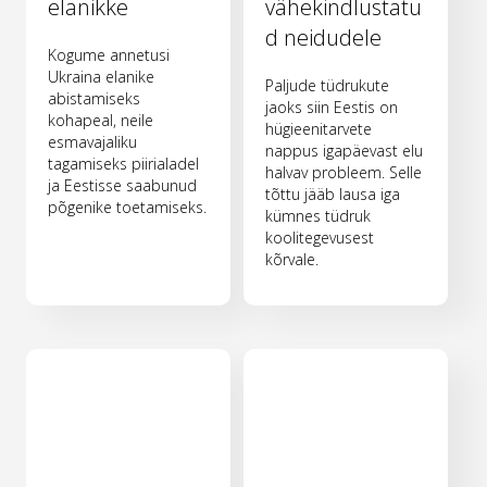
elanikke
vähekindlustatu
d neidudele
Kogume annetusi
Ukraina elanike
Paljude tüdrukute
abistamiseks
jaoks siin Eestis on
kohapeal, neile
hügieenitarvete
esmavajaliku
nappus igapäevast elu
tagamiseks piirialadel
halvav probleem. Selle
ja Eestisse saabunud
tõttu jääb lausa iga
põgenike toetamiseks.
kümnes tüdruk
koolitegevusest
kõrvale.