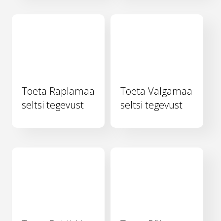
Toeta Raplamaa
Toeta Valgamaa
seltsi tegevust
seltsi tegevust