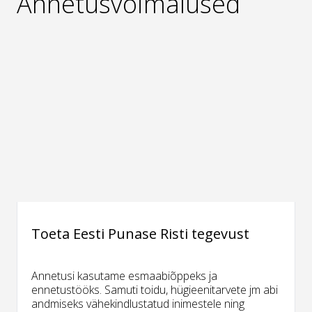
Annetusvõimalused
Toeta Eesti Punase Risti tegevust
Annetusi kasutame esmaabiõppeks ja
ennetustööks. Samuti toidu, hügieenitarvete jm abi
andmiseks vähekindlustatud inimestele ning