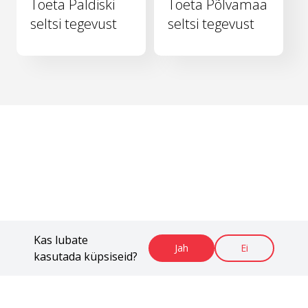
Toeta Paldiski
Toeta Põlvamaa
seltsi tegevust
seltsi tegevust
Kas lubate
Jah
Ei
kasutada küpsiseid?