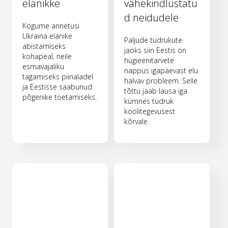
elanikke
vähekindlustatu
d neidudele
Kogume annetusi
Ukraina elanike
Paljude tüdrukute
abistamiseks
jaoks siin Eestis on
kohapeal, neile
hügieenitarvete
esmavajaliku
nappus igapäevast elu
tagamiseks piirialadel
halvav probleem. Selle
ja Eestisse saabunud
tõttu jääb lausa iga
põgenike toetamiseks.
kümnes tüdruk
koolitegevusest
kõrvale.