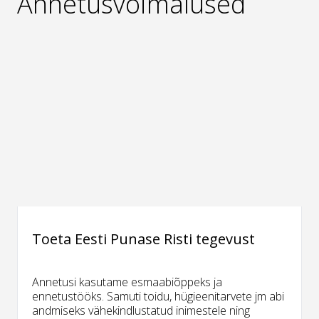
Annetusvõimalused
Toeta Eesti Punase Risti tegevust
Annetusi kasutame esmaabiõppeks ja
ennetustööks. Samuti toidu, hügieenitarvete jm abi
andmiseks vähekindlustatud inimestele ning