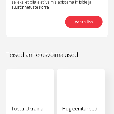
selleks, et olla alati valmis abistama kriiside ja
suurõnnetuste korral.
Vaata lisa
Teised annetusvõimalused
Toeta Ukraina
Hügieenitarbed