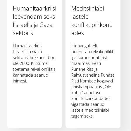
Humanitaarkriisi
Meditsiiniabi
leevendamiseks
lastele
Iisraelis ja Gaza
konfliktipiirkond
sektoris
ades
Humanitaarkriis
Hinnanguliselt
Iisraelis ja Gaza
puudutab relvakonflikt
sektoris, hukkunuid on
iga kümnendat last
üle 2000. Kutsume
maailmas. Eesti
toetama relvakonfliktis
Punane Rist ja
kannatada saanud
Rahvusvaheline Punase
inimesi.
Risti Komitee koguvad
ühiskampaanias „Ole
kohal“ annetusi
konfliktipiirkondades
vigastada saanud
lastele meditsiiniabi
tagamiseks.