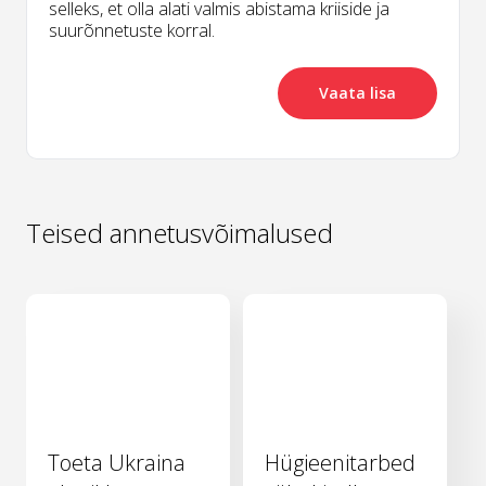
selleks, et olla alati valmis abistama kriiside ja
suurõnnetuste korral.
Vaata lisa
Teised annetusvõimalused
Toeta Ukraina
Hügieenitarbed