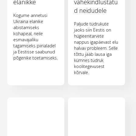
elanikke
vähekindlustatu
d neidudele
Kogume annetusi
Ukraina elanike
Paljude tüdrukute
abistamiseks
jaoks siin Eestis on
kohapeal, neile
hügieenitarvete
esmavajaliku
nappus igapäevast elu
tagamiseks piirialadel
halvav probleem. Selle
ja Eestisse saabunud
tõttu jääb lausa iga
põgenike toetamiseks.
kümnes tüdruk
koolitegevusest
kõrvale.