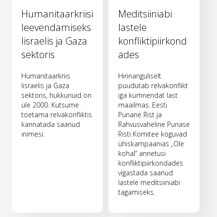
Humanitaarkriisi
Meditsiiniabi
leevendamiseks
lastele
Iisraelis ja Gaza
konfliktipiirkond
sektoris
ades
Humanitaarkriis
Hinnanguliselt
Iisraelis ja Gaza
puudutab relvakonflikt
sektoris, hukkunuid on
iga kümnendat last
üle 2000. Kutsume
maailmas. Eesti
toetama relvakonfliktis
Punane Rist ja
kannatada saanud
Rahvusvaheline Punase
inimesi.
Risti Komitee koguvad
ühiskampaanias „Ole
kohal“ annetusi
konfliktipiirkondades
vigastada saanud
lastele meditsiiniabi
tagamiseks.