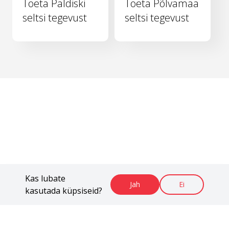
Toeta Paldiski
Toeta Põlvamaa
seltsi tegevust
seltsi tegevust
Kas lubate
Jah
Ei
kasutada küpsiseid?