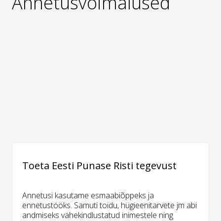
Annetusvõimalused
Toeta Eesti Punase Risti tegevust
Annetusi kasutame esmaabiõppeks ja
ennetustööks. Samuti toidu, hügieenitarvete jm abi
andmiseks vähekindlustatud inimestele ning