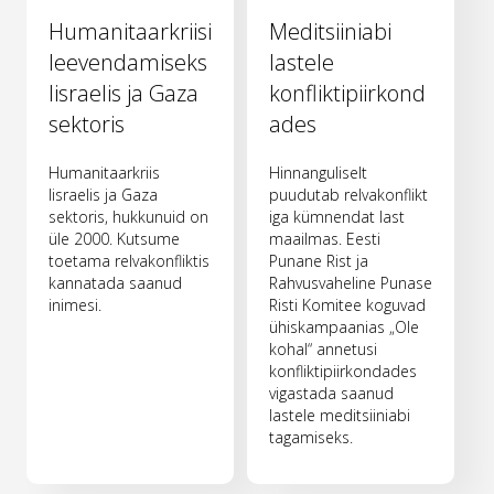
Humanitaarkriisi
Meditsiiniabi
leevendamiseks
lastele
Iisraelis ja Gaza
konfliktipiirkond
sektoris
ades
Humanitaarkriis
Hinnanguliselt
Iisraelis ja Gaza
puudutab relvakonflikt
sektoris, hukkunuid on
iga kümnendat last
üle 2000. Kutsume
maailmas. Eesti
toetama relvakonfliktis
Punane Rist ja
kannatada saanud
Rahvusvaheline Punase
inimesi.
Risti Komitee koguvad
ühiskampaanias „Ole
kohal“ annetusi
konfliktipiirkondades
vigastada saanud
lastele meditsiiniabi
tagamiseks.