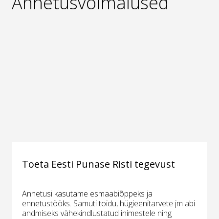
Annetusvõimalused
Toeta Eesti Punase Risti tegevust
Annetusi kasutame esmaabiõppeks ja
ennetustööks. Samuti toidu, hügieenitarvete jm abi
andmiseks vähekindlustatud inimestele ning