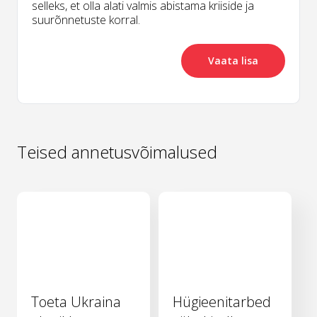
selleks, et olla alati valmis abistama kriiside ja
suurõnnetuste korral.
Vaata lisa
Teised annetusvõimalused
Toeta Ukraina
Hügieenitarbed