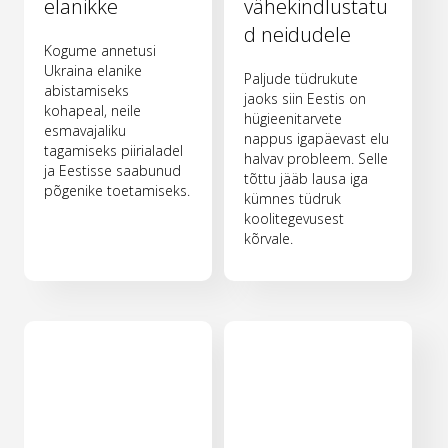
elanikke
vähekindlustatu
d neidudele
Kogume annetusi
Ukraina elanike
Paljude tüdrukute
abistamiseks
jaoks siin Eestis on
kohapeal, neile
hügieenitarvete
esmavajaliku
nappus igapäevast elu
tagamiseks piirialadel
halvav probleem. Selle
ja Eestisse saabunud
tõttu jääb lausa iga
põgenike toetamiseks.
kümnes tüdruk
koolitegevusest
kõrvale.