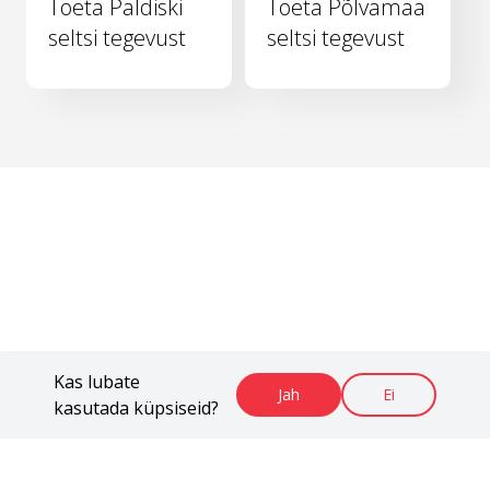
Toeta Paldiski
Toeta Põlvamaa
seltsi tegevust
seltsi tegevust
Kas lubate
Jah
Ei
kasutada küpsiseid?