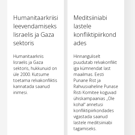
Humanitaarkriisi
Meditsiiniabi
leevendamiseks
lastele
Iisraelis ja Gaza
konfliktipiirkond
sektoris
ades
Humanitaarkriis
Hinnanguliselt
Iisraelis ja Gaza
puudutab relvakonflikt
sektoris, hukkunuid on
iga kümnendat last
üle 2000. Kutsume
maailmas. Eesti
toetama relvakonfliktis
Punane Rist ja
kannatada saanud
Rahvusvaheline Punase
inimesi.
Risti Komitee koguvad
ühiskampaanias „Ole
kohal“ annetusi
konfliktipiirkondades
vigastada saanud
lastele meditsiiniabi
tagamiseks.