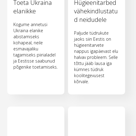
Toeta Ukraina
Hügieenitarbed
elanikke
vähekindlustatu
d neidudele
Kogume annetusi
Ukraina elanike
Paljude tüdrukute
abistamiseks
jaoks siin Eestis on
kohapeal, neile
hügieenitarvete
esmavajaliku
nappus igapäevast elu
tagamiseks piirialadel
halvav probleem. Selle
ja Eestisse saabunud
tõttu jääb lausa iga
põgenike toetamiseks.
kümnes tüdruk
koolitegevusest
kõrvale.