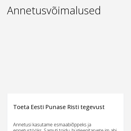
Annetusvõimalused
Toeta Eesti Punase Risti tegevust
Annetusi kasutame esmaabiõppeks ja
ennetustööks. Samuti toidu, hügieenitarvete jm abi