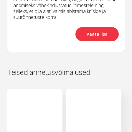
andmiseks vähekindlustatud inimestele ning
selleks, et olla alati valmis abistama kriiside ja
suurõnnetuste korral.
Vaata lisa
Teised annetusvõimalused