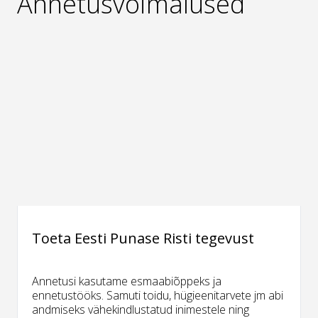
Annetusvõimalused
Toeta Eesti Punase Risti tegevust
Annetusi kasutame esmaabiõppeks ja
ennetustööks. Samuti toidu, hügieenitarvete jm abi
andmiseks vähekindlustatud inimestele ning