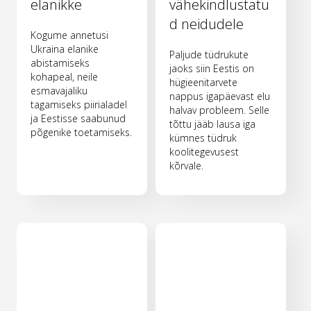
elanikke
vähekindlustatu
d neidudele
Kogume annetusi
Ukraina elanike
Paljude tüdrukute
abistamiseks
jaoks siin Eestis on
kohapeal, neile
hügieenitarvete
esmavajaliku
nappus igapäevast elu
tagamiseks piirialadel
halvav probleem. Selle
ja Eestisse saabunud
tõttu jääb lausa iga
põgenike toetamiseks.
kümnes tüdruk
koolitegevusest
kõrvale.