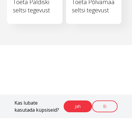
Toeta Paldiski
Toeta Põlvamaa
seltsi tegevust
seltsi tegevust
Kas lubate
Jah
Ei
kasutada küpsiseid?