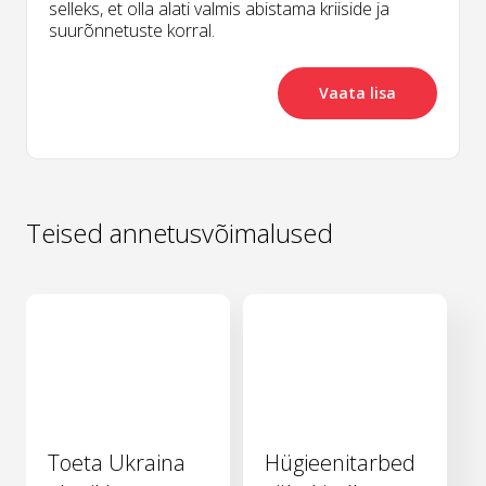
selleks, et olla alati valmis abistama kriiside ja
suurõnnetuste korral.
Vaata lisa
Teised annetusvõimalused
Toeta Ukraina
Hügieenitarbed