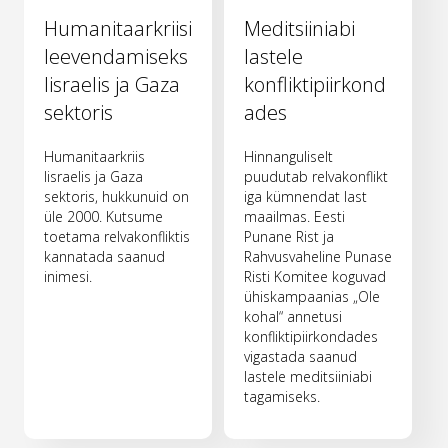
Humanitaarkriisi
Meditsiiniabi
leevendamiseks
lastele
Iisraelis ja Gaza
konfliktipiirkond
sektoris
ades
Humanitaarkriis
Hinnanguliselt
Iisraelis ja Gaza
puudutab relvakonflikt
sektoris, hukkunuid on
iga kümnendat last
üle 2000. Kutsume
maailmas. Eesti
toetama relvakonfliktis
Punane Rist ja
kannatada saanud
Rahvusvaheline Punase
inimesi.
Risti Komitee koguvad
ühiskampaanias „Ole
kohal“ annetusi
konfliktipiirkondades
vigastada saanud
lastele meditsiiniabi
tagamiseks.