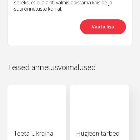
selleks, et olla alati valmis abistama kriiside ja
suurõnnetuste korral.
Vaata lisa
Teised annetusvõimalused
Toeta Ukraina
Hügieenitarbed