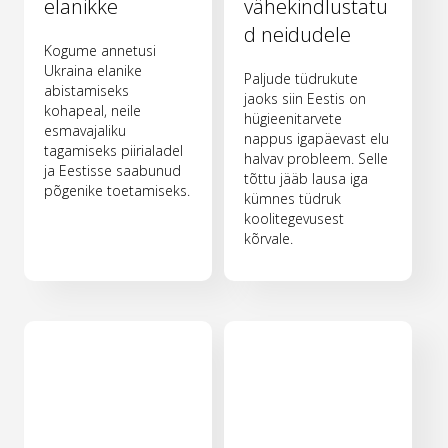
elanikke
vähekindlustatu
d neidudele
Kogume annetusi
Ukraina elanike
Paljude tüdrukute
abistamiseks
jaoks siin Eestis on
kohapeal, neile
hügieenitarvete
esmavajaliku
nappus igapäevast elu
tagamiseks piirialadel
halvav probleem. Selle
ja Eestisse saabunud
tõttu jääb lausa iga
põgenike toetamiseks.
kümnes tüdruk
koolitegevusest
kõrvale.