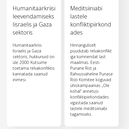
Humanitaarkriisi
Meditsiiniabi
leevendamiseks
lastele
Iisraelis ja Gaza
konfliktipiirkond
sektoris
ades
Humanitaarkriis
Hinnanguliselt
Iisraelis ja Gaza
puudutab relvakonflikt
sektoris, hukkunuid on
iga kümnendat last
üle 2000. Kutsume
maailmas. Eesti
toetama relvakonfliktis
Punane Rist ja
kannatada saanud
Rahvusvaheline Punase
inimesi.
Risti Komitee koguvad
ühiskampaanias „Ole
kohal“ annetusi
konfliktipiirkondades
vigastada saanud
lastele meditsiiniabi
tagamiseks.