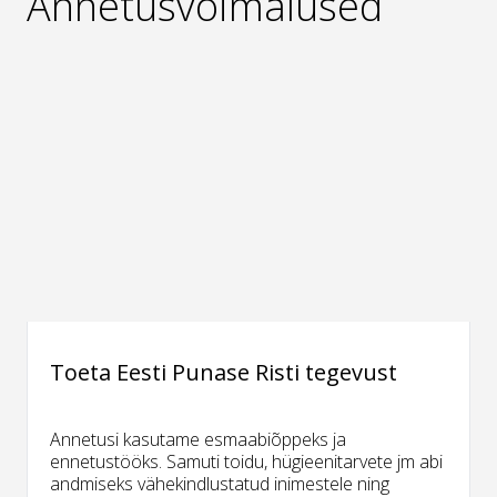
Annetusvõimalused
Toeta Eesti Punase Risti tegevust
Annetusi kasutame esmaabiõppeks ja
ennetustööks. Samuti toidu, hügieenitarvete jm abi
andmiseks vähekindlustatud inimestele ning