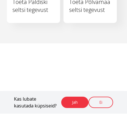
Toeta Paldiski
Toeta Põlvamaa
seltsi tegevust
seltsi tegevust
Kas lubate
Jah
Ei
kasutada küpsiseid?