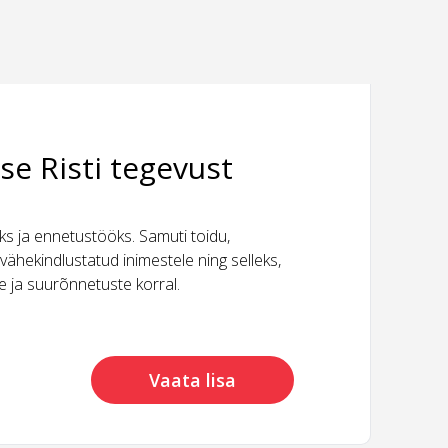
se Risti tegevust
 ja ennetustööks. Samuti toidu,
vähekindlustatud inimestele ning selleks,
ide ja suurõnnetuste korral.
Vaata lisa