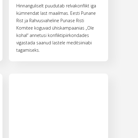
Hinnanguliselt puudutab relvakonflikt iga
kümnendat last maailmas. Eesti Punane
Rist ja Rahvusvaheline Punase Risti
Komitee koguvad ühiskampaanias „Ole
kohal“ annetusi konfliktipiirkondades
vigastada saanud lastele meditsiiniabi
tagamiseks.