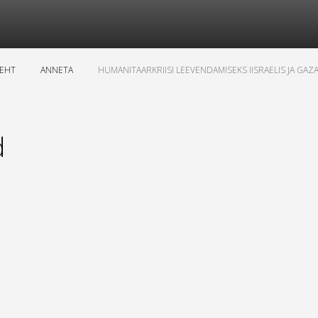
LEHT
ANNETA
HUMANITAARKRIISI LEEVENDAMISEKS IISRAELIS JA GAZ
d