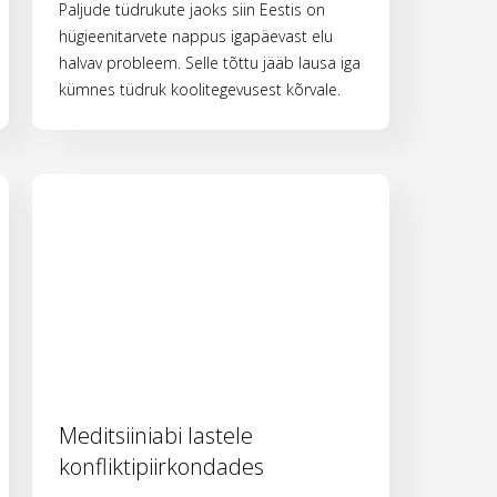
Paljude tüdrukute jaoks siin Eestis on
hügieenitarvete nappus igapäevast elu
halvav probleem. Selle tõttu jääb lausa iga
kümnes tüdruk koolitegevusest kõrvale.
Meditsiiniabi lastele
konfliktipiirkondades