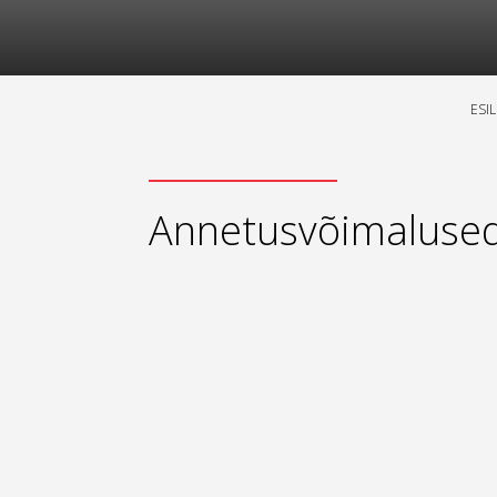
ESI
Annetusvõimaluse