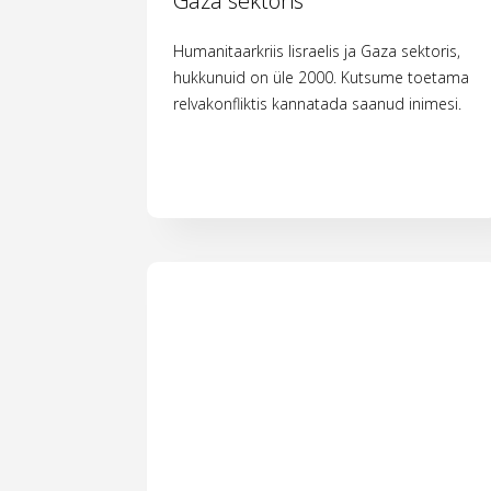
Gaza sektoris
Humanitaarkriis Iisraelis ja Gaza sektoris,
hukkunuid on üle 2000. Kutsume toetama
relvakonfliktis kannatada saanud inimesi.