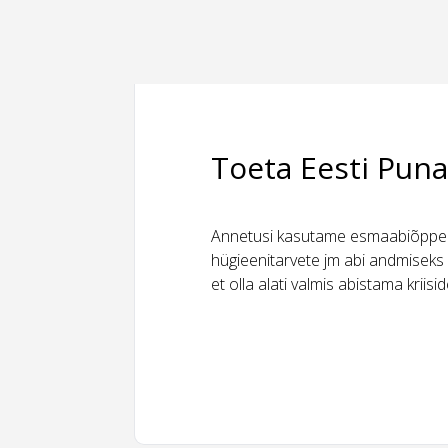
Toeta Eesti Puna
Annetusi kasutame esmaabiõppeks
hügieenitarvete jm abi andmiseks 
et olla alati valmis abistama kriis