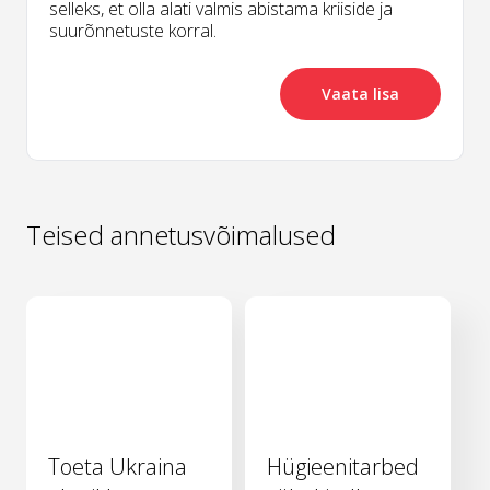
selleks, et olla alati valmis abistama kriiside ja
suurõnnetuste korral.
Vaata lisa
Teised annetusvõimalused
Toeta Ukraina
Hügieenitarbed