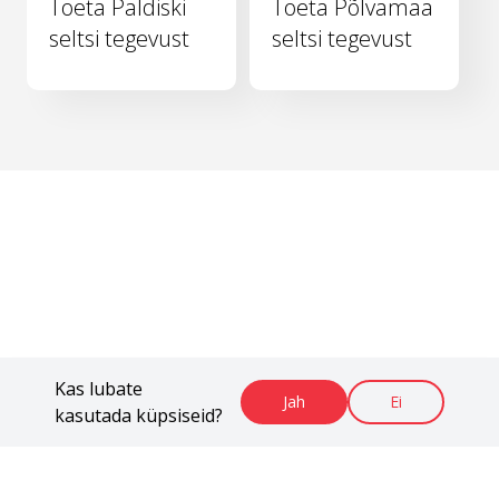
Toeta Paldiski
Toeta Põlvamaa
seltsi tegevust
seltsi tegevust
Kas lubate
Jah
Ei
kasutada küpsiseid?