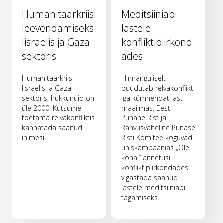
Humanitaarkriisi
Meditsiiniabi
leevendamiseks
lastele
Iisraelis ja Gaza
konfliktipiirkond
sektoris
ades
Humanitaarkriis
Hinnanguliselt
Iisraelis ja Gaza
puudutab relvakonflikt
sektoris, hukkunuid on
iga kümnendat last
üle 2000. Kutsume
maailmas. Eesti
toetama relvakonfliktis
Punane Rist ja
kannatada saanud
Rahvusvaheline Punase
inimesi.
Risti Komitee koguvad
ühiskampaanias „Ole
kohal“ annetusi
konfliktipiirkondades
vigastada saanud
lastele meditsiiniabi
tagamiseks.