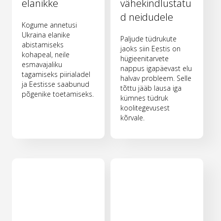
elanikke
vähekindlustatu
d neidudele
Kogume annetusi
Ukraina elanike
Paljude tüdrukute
abistamiseks
jaoks siin Eestis on
kohapeal, neile
hügieenitarvete
esmavajaliku
nappus igapäevast elu
tagamiseks piirialadel
halvav probleem. Selle
ja Eestisse saabunud
tõttu jääb lausa iga
põgenike toetamiseks.
kümnes tüdruk
koolitegevusest
kõrvale.