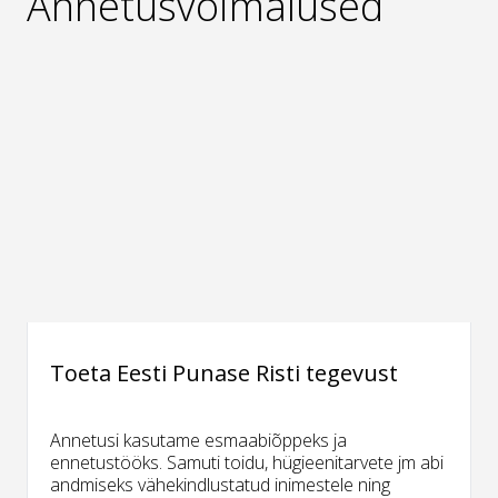
Annetusvõimalused
Toeta Eesti Punase Risti tegevust
Annetusi kasutame esmaabiõppeks ja
ennetustööks. Samuti toidu, hügieenitarvete jm abi
andmiseks vähekindlustatud inimestele ning