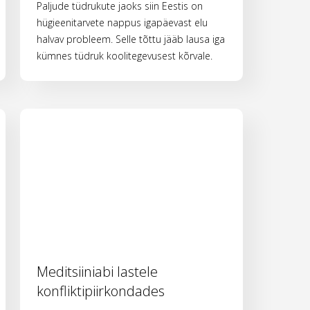
Paljude tüdrukute jaoks siin Eestis on
hügieenitarvete nappus igapäevast elu
halvav probleem. Selle tõttu jääb lausa iga
kümnes tüdruk koolitegevusest kõrvale.
Meditsiiniabi lastele
konfliktipiirkondades