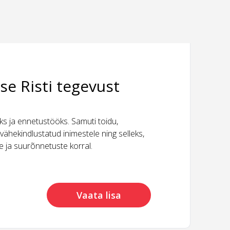
se Risti tegevust
 ja ennetustööks. Samuti toidu,
vähekindlustatud inimestele ning selleks,
ide ja suurõnnetuste korral.
Vaata lisa