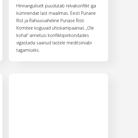
Hinnanguliselt puudutab relvakonflikt iga
kümnendat last maailmas. Eesti Punane
Rist ja Rahvusvaheline Punase Risti
Komitee koguvad ühiskampaanias „Ole
kohal“ annetusi konfliktipiirkondades
vigastada saanud lastele meditsiiniabi
tagamiseks.