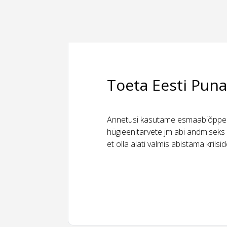
Toeta Eesti Puna
Annetusi kasutame esmaabiõppeks
hügieenitarvete jm abi andmiseks 
et olla alati valmis abistama kriis