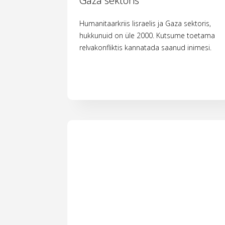
Gaza sektoris
Humanitaarkriis Iisraelis ja Gaza sektoris,
hukkunuid on üle 2000. Kutsume toetama
relvakonfliktis kannatada saanud inimesi.