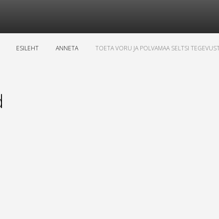
ESILEHT
ANNETA
TOETA VORU JA POLVAMAA SELTSI TEGEVUS
d