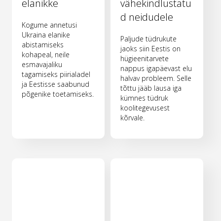
elanikke
vähekindlustatu
d neidudele
Kogume annetusi
Ukraina elanike
Paljude tüdrukute
abistamiseks
jaoks siin Eestis on
kohapeal, neile
hügieenitarvete
esmavajaliku
nappus igapäevast elu
tagamiseks piirialadel
halvav probleem. Selle
ja Eestisse saabunud
tõttu jääb lausa iga
põgenike toetamiseks.
kümnes tüdruk
koolitegevusest
kõrvale.