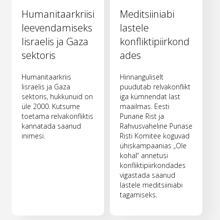
Humanitaarkriisi
Meditsiiniabi
leevendamiseks
lastele
Iisraelis ja Gaza
konfliktipiirkond
sektoris
ades
Humanitaarkriis
Hinnanguliselt
Iisraelis ja Gaza
puudutab relvakonflikt
sektoris, hukkunuid on
iga kümnendat last
üle 2000. Kutsume
maailmas. Eesti
toetama relvakonfliktis
Punane Rist ja
kannatada saanud
Rahvusvaheline Punase
inimesi.
Risti Komitee koguvad
ühiskampaanias „Ole
kohal“ annetusi
konfliktipiirkondades
vigastada saanud
lastele meditsiiniabi
tagamiseks.