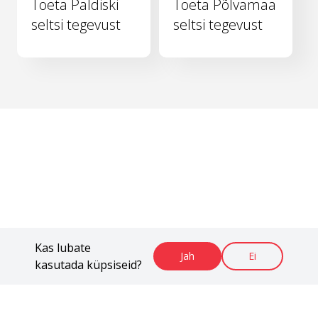
Toeta Paldiski
Toeta Põlvamaa
seltsi tegevust
seltsi tegevust
Kas lubate
Jah
Ei
kasutada küpsiseid?