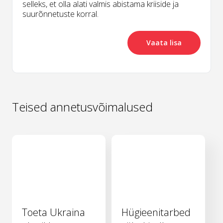
selleks, et olla alati valmis abistama kriiside ja
suurõnnetuste korral.
Vaata lisa
Teised annetusvõimalused
Toeta Ukraina
Hügieenitarbed