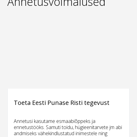
Annetusvõimalused
Toeta Eesti Punase Risti tegevust
Annetusi kasutame esmaabiõppeks ja
ennetustööks. Samuti toidu, hügieenitarvete jm abi
andmiseks vähekindlustatud inimestele ning