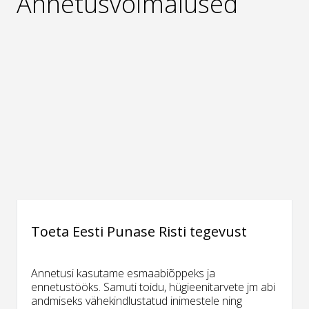
Annetusvõimalused
Toeta Eesti Punase Risti tegevust
Annetusi kasutame esmaabiõppeks ja
ennetustööks. Samuti toidu, hügieenitarvete jm abi
andmiseks vähekindlustatud inimestele ning