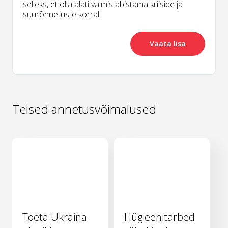
selleks, et olla alati valmis abistama kriiside ja
suurõnnetuste korral.
Vaata lisa
Teised annetusvõimalused
Toeta Ukraina
Hügieenitarbed