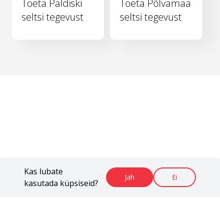
Toeta Paldiski
Toeta Põlvamaa
seltsi tegevust
seltsi tegevust
Kas lubate
Jah
Ei
kasutada küpsiseid?