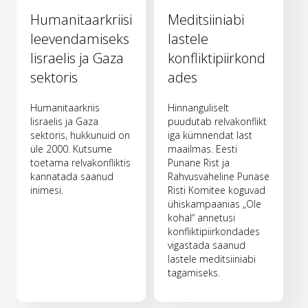
Humanitaarkriisi
Meditsiiniabi
leevendamiseks
lastele
Iisraelis ja Gaza
konfliktipiirkond
sektoris
ades
Humanitaarkriis
Hinnanguliselt
Iisraelis ja Gaza
puudutab relvakonflikt
sektoris, hukkunuid on
iga kümnendat last
üle 2000. Kutsume
maailmas. Eesti
toetama relvakonfliktis
Punane Rist ja
kannatada saanud
Rahvusvaheline Punase
inimesi.
Risti Komitee koguvad
ühiskampaanias „Ole
kohal“ annetusi
konfliktipiirkondades
vigastada saanud
lastele meditsiiniabi
tagamiseks.