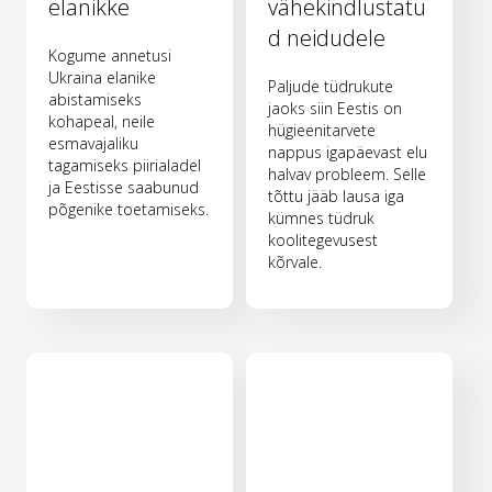
elanikke
vähekindlustatu
d neidudele
Kogume annetusi
Ukraina elanike
Paljude tüdrukute
abistamiseks
jaoks siin Eestis on
kohapeal, neile
hügieenitarvete
esmavajaliku
nappus igapäevast elu
tagamiseks piirialadel
halvav probleem. Selle
ja Eestisse saabunud
tõttu jääb lausa iga
põgenike toetamiseks.
kümnes tüdruk
koolitegevusest
kõrvale.