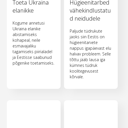
Toeta Ukraina
Hügieenitarbed
elanikke
vähekindlustatu
d neidudele
Kogume annetusi
Ukraina elanike
Paljude tüdrukute
abistamiseks
jaoks siin Eestis on
kohapeal, neile
hügieenitarvete
esmavajaliku
nappus igapäevast elu
tagamiseks piirialadel
halvav probleem. Selle
ja Eestisse saabunud
tõttu jääb lausa iga
põgenike toetamiseks.
kümnes tüdruk
koolitegevusest
kõrvale.