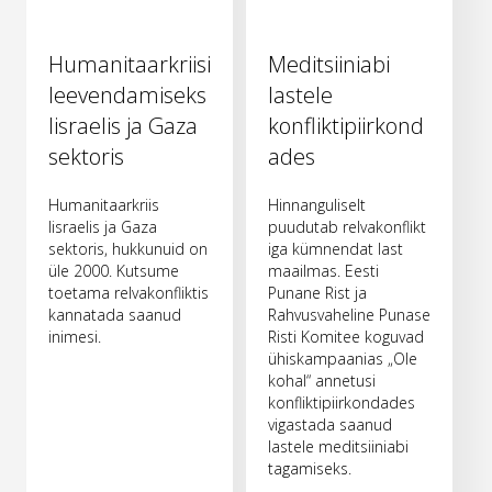
Humanitaarkriisi
Meditsiiniabi
leevendamiseks
lastele
Iisraelis ja Gaza
konfliktipiirkond
sektoris
ades
Humanitaarkriis
Hinnanguliselt
Iisraelis ja Gaza
puudutab relvakonflikt
sektoris, hukkunuid on
iga kümnendat last
üle 2000. Kutsume
maailmas. Eesti
toetama relvakonfliktis
Punane Rist ja
kannatada saanud
Rahvusvaheline Punase
inimesi.
Risti Komitee koguvad
ühiskampaanias „Ole
kohal“ annetusi
konfliktipiirkondades
vigastada saanud
lastele meditsiiniabi
tagamiseks.