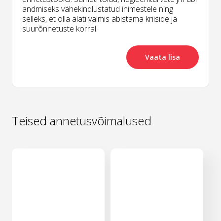
andmiseks vähekindlustatud inimestele ning
selleks, et olla alati valmis abistama kriiside ja
suurõnnetuste korral.
Vaata lisa
Teised annetusvõimalused