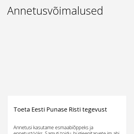
Annetusvõimalused
Toeta Eesti Punase Risti tegevust
Annetusi kasutame esmaabiõppeks ja
ennetustööks. Samuti toidu, hügieenitarvete jm abi