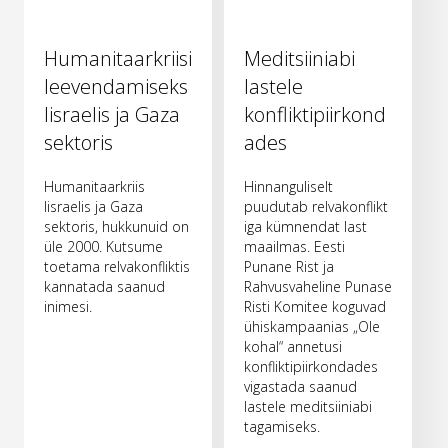
Humanitaarkriisi
Meditsiiniabi
leevendamiseks
lastele
Iisraelis ja Gaza
konfliktipiirkond
sektoris
ades
Humanitaarkriis
Hinnanguliselt
Iisraelis ja Gaza
puudutab relvakonflikt
sektoris, hukkunuid on
iga kümnendat last
üle 2000. Kutsume
maailmas. Eesti
toetama relvakonfliktis
Punane Rist ja
kannatada saanud
Rahvusvaheline Punase
inimesi.
Risti Komitee koguvad
ühiskampaanias „Ole
kohal“ annetusi
konfliktipiirkondades
vigastada saanud
lastele meditsiiniabi
tagamiseks.