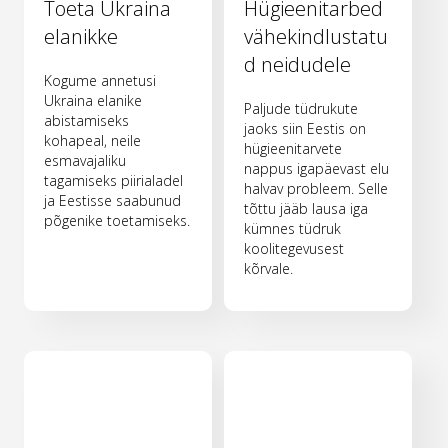
Toeta Ukraina
Hügieenitarbed
elanikke
vähekindlustatu
d neidudele
Kogume annetusi
Ukraina elanike
Paljude tüdrukute
abistamiseks
jaoks siin Eestis on
kohapeal, neile
hügieenitarvete
esmavajaliku
nappus igapäevast elu
tagamiseks piirialadel
halvav probleem. Selle
ja Eestisse saabunud
tõttu jääb lausa iga
põgenike toetamiseks.
kümnes tüdruk
koolitegevusest
kõrvale.