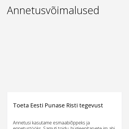
Annetusvõimalused
Toeta Eesti Punase Risti tegevust
Annetusi kasutame esmaabiõppeks ja
ennetustööks. Samuti toidu, hügieenitarvete jm abi