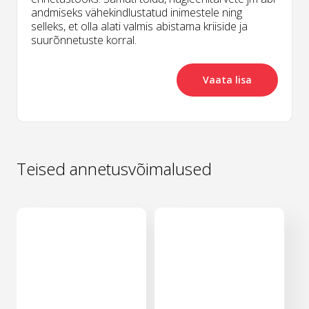
andmiseks vähekindlustatud inimestele ning
selleks, et olla alati valmis abistama kriiside ja
suurõnnetuste korral.
Vaata lisa
Teised annetusvõimalused