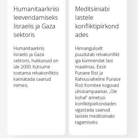
Humanitaarkriisi
Meditsiiniabi
leevendamiseks
lastele
Iisraelis ja Gaza
konfliktipiirkond
sektoris
ades
Humanitaarkriis
Hinnanguliselt
Iisraelis ja Gaza
puudutab relvakonflikt
sektoris, hukkunuid on
iga kümnendat last
üle 2000. Kutsume
maailmas. Eesti
toetama relvakonfliktis
Punane Rist ja
kannatada saanud
Rahvusvaheline Punase
inimesi.
Risti Komitee koguvad
ühiskampaanias „Ole
kohal“ annetusi
konfliktipiirkondades
vigastada saanud
lastele meditsiiniabi
tagamiseks.