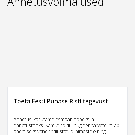
Annetusvõimalused
Toeta Eesti Punase Risti tegevust
Annetusi kasutame esmaabiõppeks ja
ennetustööks. Samuti toidu, hügieenitarvete jm abi
andmiseks vähekindlustatud inimestele ning