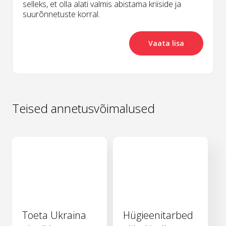
selleks, et olla alati valmis abistama kriiside ja
suurõnnetuste korral.
Vaata lisa
Teised annetusvõimalused
Toeta Ukraina
Hügieenitarbed