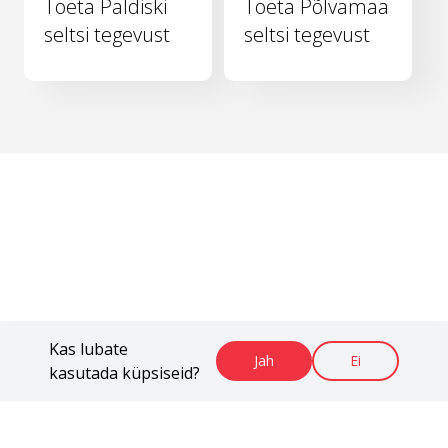
Toeta Paldiski
Toeta Põlvamaa
seltsi tegevust
seltsi tegevust
Kas lubate
Jah
Ei
kasutada küpsiseid?