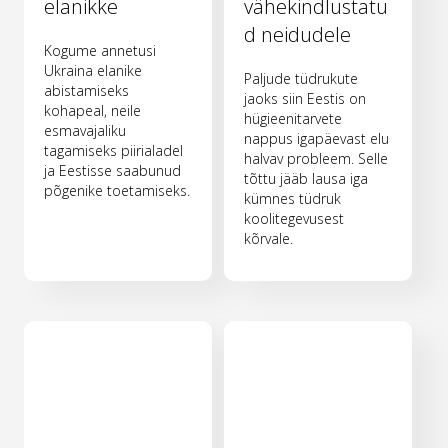
elanikke
vähekindlustatu
d neidudele
Kogume annetusi
Ukraina elanike
Paljude tüdrukute
abistamiseks
jaoks siin Eestis on
kohapeal, neile
hügieenitarvete
esmavajaliku
nappus igapäevast elu
tagamiseks piirialadel
halvav probleem. Selle
ja Eestisse saabunud
tõttu jääb lausa iga
põgenike toetamiseks.
kümnes tüdruk
koolitegevusest
kõrvale.