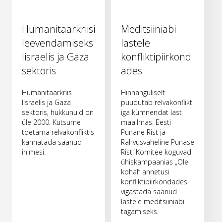
Humanitaarkriisi
Meditsiiniabi
leevendamiseks
lastele
Iisraelis ja Gaza
konfliktipiirkond
sektoris
ades
Humanitaarkriis
Hinnanguliselt
Iisraelis ja Gaza
puudutab relvakonflikt
sektoris, hukkunuid on
iga kümnendat last
üle 2000. Kutsume
maailmas. Eesti
toetama relvakonfliktis
Punane Rist ja
kannatada saanud
Rahvusvaheline Punase
inimesi.
Risti Komitee koguvad
ühiskampaanias „Ole
kohal“ annetusi
konfliktipiirkondades
vigastada saanud
lastele meditsiiniabi
tagamiseks.