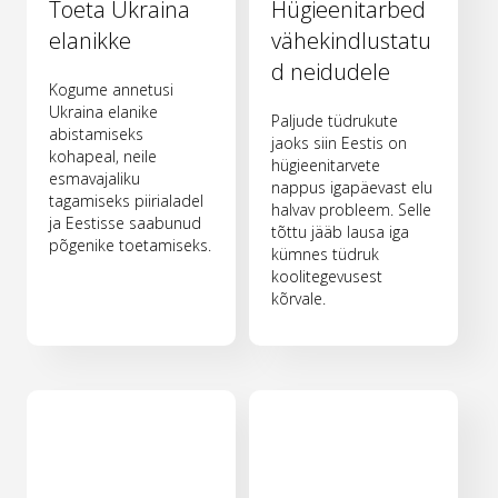
Toeta Ukraina
Hügieenitarbed
elanikke
vähekindlustatu
d neidudele
Kogume annetusi
Ukraina elanike
Paljude tüdrukute
abistamiseks
jaoks siin Eestis on
kohapeal, neile
hügieenitarvete
esmavajaliku
nappus igapäevast elu
tagamiseks piirialadel
halvav probleem. Selle
ja Eestisse saabunud
tõttu jääb lausa iga
põgenike toetamiseks.
kümnes tüdruk
koolitegevusest
kõrvale.