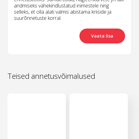
andmiseks vähekindlustatud inimestele ning
selleks, et olla alati valmis abistama kriiside ja
suurõnnetuste korral.
Vaata lisa
Teised annetusvõimalused