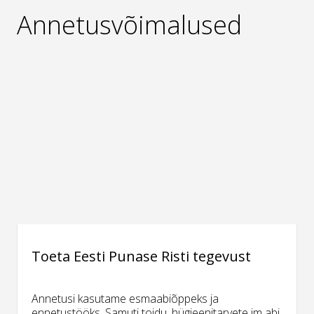
Annetusvõimalused
Toeta Eesti Punase Risti tegevust
Annetusi kasutame esmaabiõppeks ja
ennetustööks. Samuti toidu, hügieenitarvete jm abi