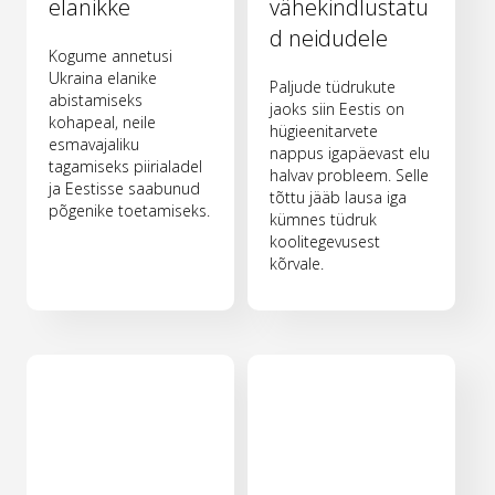
elanikke
vähekindlustatu
d neidudele
Kogume annetusi
Ukraina elanike
Paljude tüdrukute
abistamiseks
jaoks siin Eestis on
kohapeal, neile
hügieenitarvete
esmavajaliku
nappus igapäevast elu
tagamiseks piirialadel
halvav probleem. Selle
ja Eestisse saabunud
tõttu jääb lausa iga
põgenike toetamiseks.
kümnes tüdruk
koolitegevusest
kõrvale.