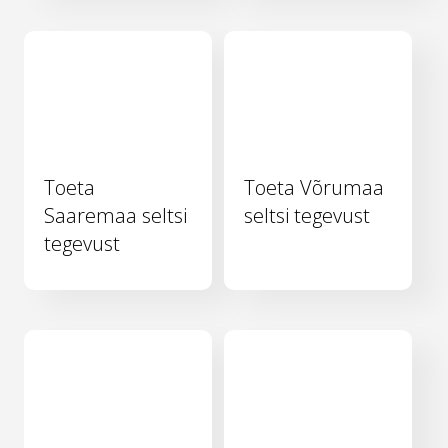
Toeta
Toeta Võrumaa
Saaremaa seltsi
seltsi tegevust
tegevust