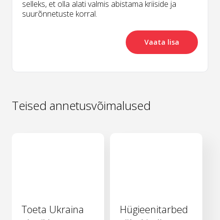
selleks, et olla alati valmis abistama kriiside ja
suurõnnetuste korral.
Vaata lisa
Teised annetusvõimalused
Toeta Ukraina
Hügieenitarbed