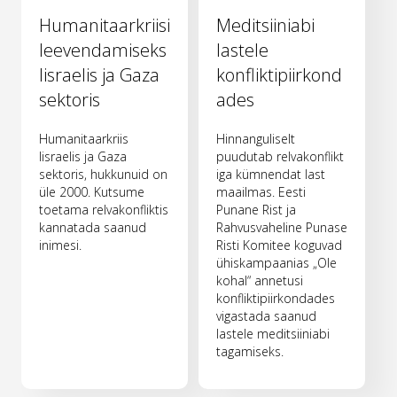
Humanitaarkriisi
Meditsiiniabi
leevendamiseks
lastele
Iisraelis ja Gaza
konfliktipiirkond
sektoris
ades
Humanitaarkriis
Hinnanguliselt
Iisraelis ja Gaza
puudutab relvakonflikt
sektoris, hukkunuid on
iga kümnendat last
üle 2000. Kutsume
maailmas. Eesti
toetama relvakonfliktis
Punane Rist ja
kannatada saanud
Rahvusvaheline Punase
inimesi.
Risti Komitee koguvad
ühiskampaanias „Ole
kohal“ annetusi
konfliktipiirkondades
vigastada saanud
lastele meditsiiniabi
tagamiseks.