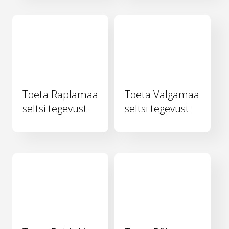
Toeta Raplamaa
Toeta Valgamaa
seltsi tegevust
seltsi tegevust