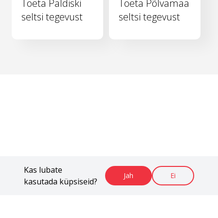
Toeta Paldiski
Toeta Põlvamaa
seltsi tegevust
seltsi tegevust
Kas lubate
Jah
Ei
kasutada küpsiseid?