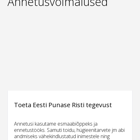
Annetusvõimalused
Toeta Eesti Punase Risti tegevust
Annetusi kasutame esmaabiõppeks ja
ennetustööks. Samuti toidu, hügieenitarvete jm abi
andmiseks vähekindlustatud inimestele ning