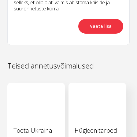
selleks, et olla alati valmis abistama kriiside ja
suurõnnetuste korral.
Vaata lisa
Teised annetusvõimalused
Toeta Ukraina
Hügieenitarbed