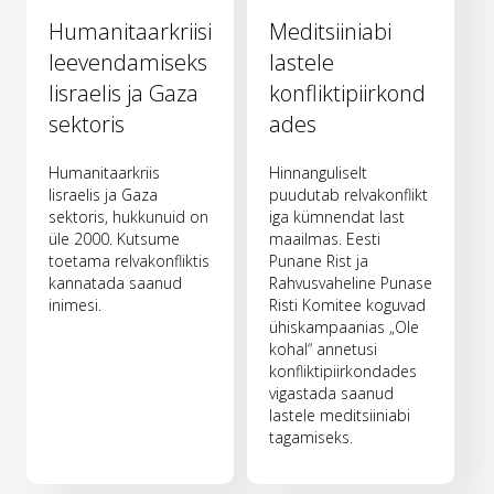
Humanitaarkriisi
Meditsiiniabi
leevendamiseks
lastele
Iisraelis ja Gaza
konfliktipiirkond
sektoris
ades
Humanitaarkriis
Hinnanguliselt
Iisraelis ja Gaza
puudutab relvakonflikt
sektoris, hukkunuid on
iga kümnendat last
üle 2000. Kutsume
maailmas. Eesti
toetama relvakonfliktis
Punane Rist ja
kannatada saanud
Rahvusvaheline Punase
inimesi.
Risti Komitee koguvad
ühiskampaanias „Ole
kohal“ annetusi
konfliktipiirkondades
vigastada saanud
lastele meditsiiniabi
tagamiseks.