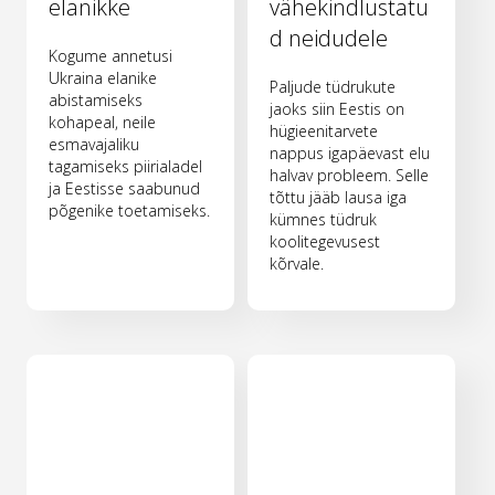
elanikke
vähekindlustatu
d neidudele
Kogume annetusi
Ukraina elanike
Paljude tüdrukute
abistamiseks
jaoks siin Eestis on
kohapeal, neile
hügieenitarvete
esmavajaliku
nappus igapäevast elu
tagamiseks piirialadel
halvav probleem. Selle
ja Eestisse saabunud
tõttu jääb lausa iga
põgenike toetamiseks.
kümnes tüdruk
koolitegevusest
kõrvale.