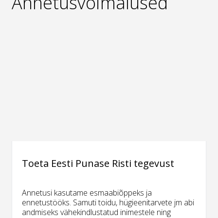
Annetusvõimalused
Toeta Eesti Punase Risti tegevust
Annetusi kasutame esmaabiõppeks ja
ennetustööks. Samuti toidu, hügieenitarvete jm abi
andmiseks vähekindlustatud inimestele ning