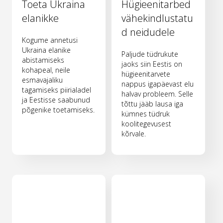
Toeta Ukraina
Hügieenitarbed
elanikke
vähekindlustatu
d neidudele
Kogume annetusi
Ukraina elanike
Paljude tüdrukute
abistamiseks
jaoks siin Eestis on
kohapeal, neile
hügieenitarvete
esmavajaliku
nappus igapäevast elu
tagamiseks piirialadel
halvav probleem. Selle
ja Eestisse saabunud
tõttu jääb lausa iga
põgenike toetamiseks.
kümnes tüdruk
koolitegevusest
kõrvale.