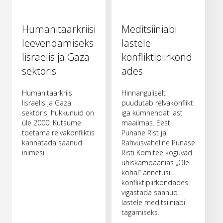
Humanitaarkriisi
Meditsiiniabi
leevendamiseks
lastele
Iisraelis ja Gaza
konfliktipiirkond
sektoris
ades
Humanitaarkriis
Hinnanguliselt
Iisraelis ja Gaza
puudutab relvakonflikt
sektoris, hukkunuid on
iga kümnendat last
üle 2000. Kutsume
maailmas. Eesti
toetama relvakonfliktis
Punane Rist ja
kannatada saanud
Rahvusvaheline Punase
inimesi.
Risti Komitee koguvad
ühiskampaanias „Ole
kohal“ annetusi
konfliktipiirkondades
vigastada saanud
lastele meditsiiniabi
tagamiseks.