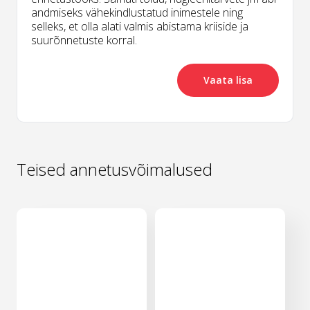
andmiseks vähekindlustatud inimestele ning
selleks, et olla alati valmis abistama kriiside ja
suurõnnetuste korral.
Vaata lisa
Teised annetusvõimalused