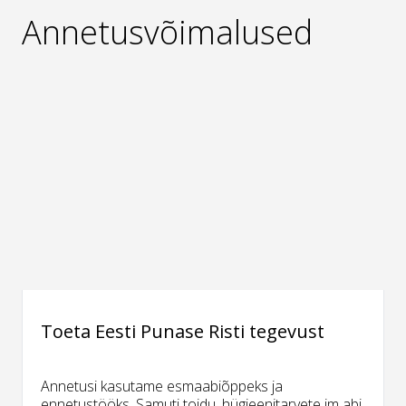
Annetusvõimalused
Toeta Eesti Punase Risti tegevust
Annetusi kasutame esmaabiõppeks ja
ennetustööks. Samuti toidu, hügieenitarvete jm abi