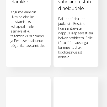
elanikke
vähekindlustatu
d neidudele
Kogume annetusi
Ukraina elanike
Paljude tüdrukute
abistamiseks
jaoks siin Eestis on
kohapeal, neile
hügieenitarvete
esmavajaliku
nappus igapäevast elu
tagamiseks piirialadel
halvav probleem. Selle
ja Eestisse saabunud
tõttu jääb lausa iga
põgenike toetamiseks.
kümnes tüdruk
koolitegevusest
kõrvale.