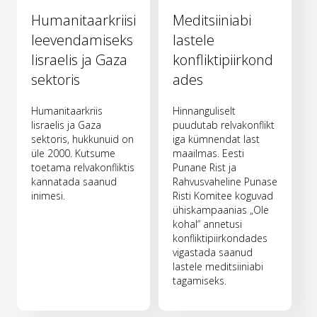
Humanitaarkriisi
Meditsiiniabi
leevendamiseks
lastele
Iisraelis ja Gaza
konfliktipiirkond
sektoris
ades
Humanitaarkriis
Hinnanguliselt
Iisraelis ja Gaza
puudutab relvakonflikt
sektoris, hukkunuid on
iga kümnendat last
üle 2000. Kutsume
maailmas. Eesti
toetama relvakonfliktis
Punane Rist ja
kannatada saanud
Rahvusvaheline Punase
inimesi.
Risti Komitee koguvad
ühiskampaanias „Ole
kohal“ annetusi
konfliktipiirkondades
vigastada saanud
lastele meditsiiniabi
tagamiseks.