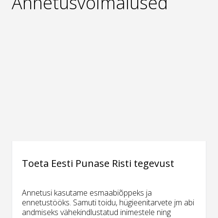
Annetusvõimalused
Toeta Eesti Punase Risti tegevust
Annetusi kasutame esmaabiõppeks ja
ennetustööks. Samuti toidu, hügieenitarvete jm abi
andmiseks vähekindlustatud inimestele ning