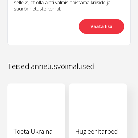
selleks, et olla alati valmis abistama kriiside ja
suurõnnetuste korral.
Vaata lisa
Teised annetusvõimalused
Toeta Ukraina
Hügieenitarbed