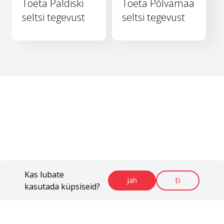
Toeta Paldiski
Toeta Põlvamaa
seltsi tegevust
seltsi tegevust
Kas lubate
Jah
Ei
kasutada küpsiseid?