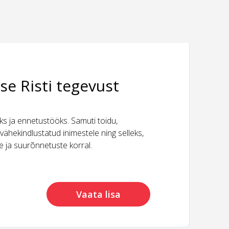
se Risti tegevust
 ja ennetustööks. Samuti toidu,
vähekindlustatud inimestele ning selleks,
ide ja suurõnnetuste korral.
Vaata lisa