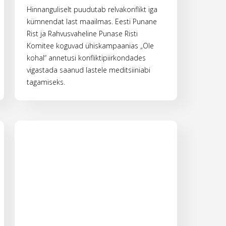
Hinnanguliselt puudutab relvakonflikt iga
kümnendat last maailmas. Eesti Punane
Rist ja Rahvusvaheline Punase Risti
Komitee koguvad ühiskampaanias „Ole
kohal“ annetusi konfliktipiirkondades
vigastada saanud lastele meditsiiniabi
tagamiseks.