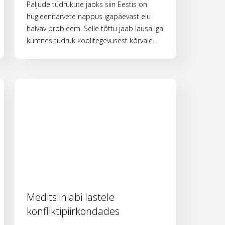
Paljude tüdrukute jaoks siin Eestis on
hügieenitarvete nappus igapäevast elu
halvav probleem. Selle tõttu jääb lausa iga
kümnes tüdruk koolitegevusest kõrvale.
Meditsiiniabi lastele
konfliktipiirkondades