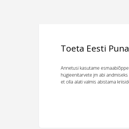
Toeta Eesti Puna
Annetusi kasutame esmaabiõppeks
hügieenitarvete jm abi andmiseks 
et olla alati valmis abistama kriis