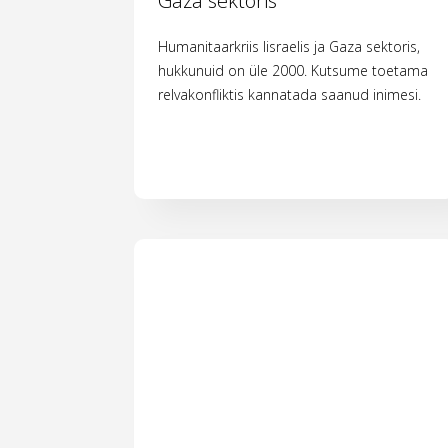
Gaza sektoris
Humanitaarkriis Iisraelis ja Gaza sektoris,
hukkunuid on üle 2000. Kutsume toetama
relvakonfliktis kannatada saanud inimesi.