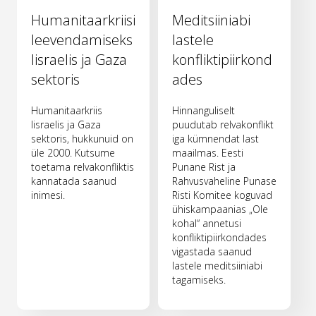
Humanitaarkriisi
Meditsiiniabi
leevendamiseks
lastele
Iisraelis ja Gaza
konfliktipiirkond
sektoris
ades
Humanitaarkriis
Hinnanguliselt
Iisraelis ja Gaza
puudutab relvakonflikt
sektoris, hukkunuid on
iga kümnendat last
üle 2000. Kutsume
maailmas. Eesti
toetama relvakonfliktis
Punane Rist ja
kannatada saanud
Rahvusvaheline Punase
inimesi.
Risti Komitee koguvad
ühiskampaanias „Ole
kohal“ annetusi
konfliktipiirkondades
vigastada saanud
lastele meditsiiniabi
tagamiseks.