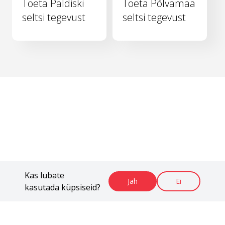
Toeta Paldiski
Toeta Põlvamaa
seltsi tegevust
seltsi tegevust
Kas lubate
Jah
Ei
kasutada küpsiseid?