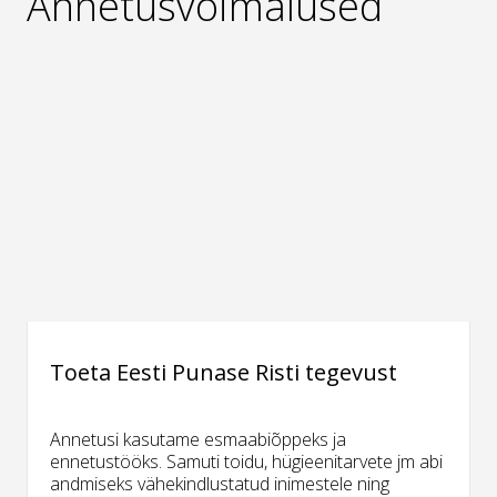
Annetusvõimalused
Toeta Eesti Punase Risti tegevust
Annetusi kasutame esmaabiõppeks ja
ennetustööks. Samuti toidu, hügieenitarvete jm abi
andmiseks vähekindlustatud inimestele ning