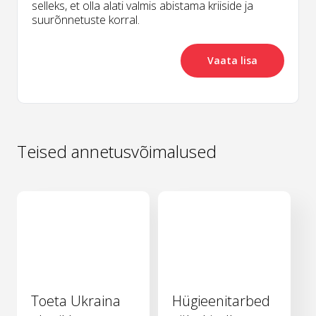
selleks, et olla alati valmis abistama kriiside ja
suurõnnetuste korral.
Vaata lisa
Teised annetusvõimalused
Toeta Ukraina
Hügieenitarbed