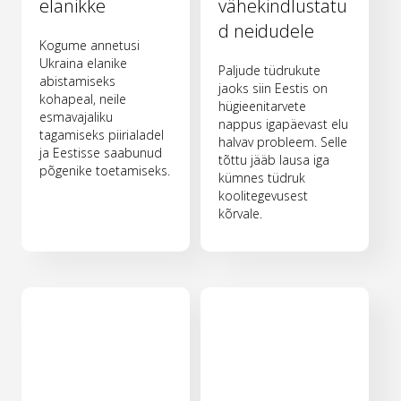
elanikke
vähekindlustatu
d neidudele
Kogume annetusi
Ukraina elanike
Paljude tüdrukute
abistamiseks
jaoks siin Eestis on
kohapeal, neile
hügieenitarvete
esmavajaliku
nappus igapäevast elu
tagamiseks piirialadel
halvav probleem. Selle
ja Eestisse saabunud
tõttu jääb lausa iga
põgenike toetamiseks.
kümnes tüdruk
koolitegevusest
kõrvale.