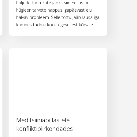
Paljude tüdrukute jaoks siin Eestis on
hügieenitarvete nappus igapäevast elu
halvav probleem. Selle tõttu jääb lausa iga
kümnes tüdruk koolitegevusest kõrvale.
Meditsiiniabi lastele
konfliktipiirkondades