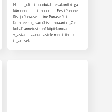
Hinnanguliselt puudutab relvakonflikt iga
kümnendat last maailmas. Eesti Punane
Rist ja Rahvusvaheline Punase Risti
Komitee koguvad ühiskampaanias „Ole
kohal“ annetusi konfliktipiirkondades
vigastada saanud lastele meditsiiniabi
tagamiseks.