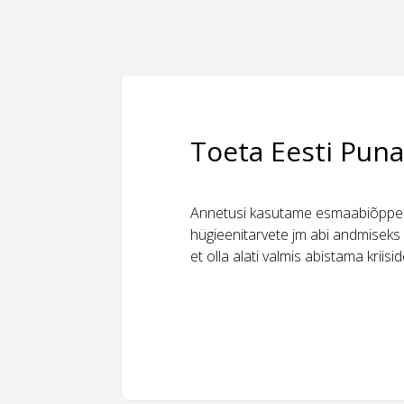
Toeta Eesti Puna
Annetusi kasutame esmaabiõppeks
hügieenitarvete jm abi andmiseks 
et olla alati valmis abistama kriis