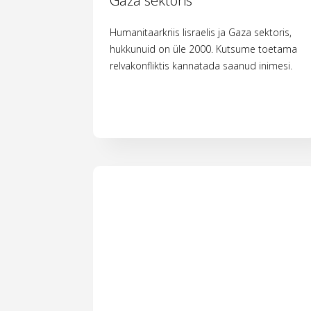
Gaza sektoris
Humanitaarkriis Iisraelis ja Gaza sektoris,
hukkunuid on üle 2000. Kutsume toetama
relvakonfliktis kannatada saanud inimesi.