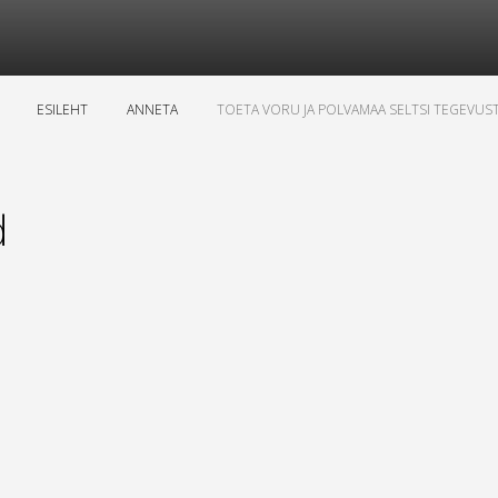
ESILEHT
ANNETA
TOETA VORU JA POLVAMAA SELTSI TEGEVUS
d