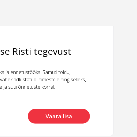
se Risti tegevust
 ja ennetustööks. Samuti toidu,
vähekindlustatud inimestele ning selleks,
ide ja suurõnnetuste korral.
Vaata lisa