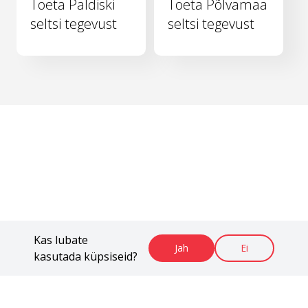
Toeta Paldiski
Toeta Põlvamaa
seltsi tegevust
seltsi tegevust
Kas lubate
Jah
Ei
kasutada küpsiseid?