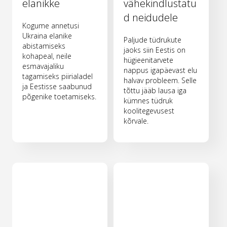
elanikke
vähekindlustatu
d neidudele
Kogume annetusi
Ukraina elanike
Paljude tüdrukute
abistamiseks
jaoks siin Eestis on
kohapeal, neile
hügieenitarvete
esmavajaliku
nappus igapäevast elu
tagamiseks piirialadel
halvav probleem. Selle
ja Eestisse saabunud
tõttu jääb lausa iga
põgenike toetamiseks.
kümnes tüdruk
koolitegevusest
kõrvale.