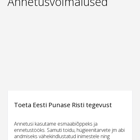
Annetusvõimalused
Toeta Eesti Punase Risti tegevust
Annetusi kasutame esmaabiõppeks ja
ennetustööks. Samuti toidu, hügieenitarvete jm abi
andmiseks vähekindlustatud inimestele ning