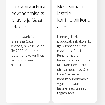
Humanitaarkriisi
Meditsiiniabi
leevendamiseks
lastele
Iisraelis ja Gaza
konfliktipiirkond
sektoris
ades
Humanitaarkriis
Hinnanguliselt
Iisraelis ja Gaza
puudutab relvakonflikt
sektoris, hukkunuid on
iga kümnendat last
üle 2000. Kutsume
maailmas. Eesti
toetama relvakonfliktis
Punane Rist ja
kannatada saanud
Rahvusvaheline Punase
inimesi.
Risti Komitee koguvad
ühiskampaanias „Ole
kohal“ annetusi
konfliktipiirkondades
vigastada saanud
lastele meditsiiniabi
tagamiseks.