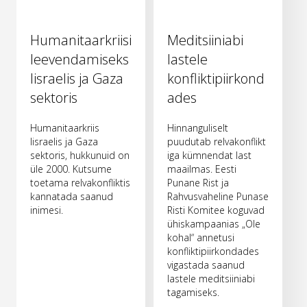
Humanitaarkriisi
Meditsiiniabi
leevendamiseks
lastele
Iisraelis ja Gaza
konfliktipiirkond
sektoris
ades
Humanitaarkriis
Hinnanguliselt
Iisraelis ja Gaza
puudutab relvakonflikt
sektoris, hukkunuid on
iga kümnendat last
üle 2000. Kutsume
maailmas. Eesti
toetama relvakonfliktis
Punane Rist ja
kannatada saanud
Rahvusvaheline Punase
inimesi.
Risti Komitee koguvad
ühiskampaanias „Ole
kohal“ annetusi
konfliktipiirkondades
vigastada saanud
lastele meditsiiniabi
tagamiseks.