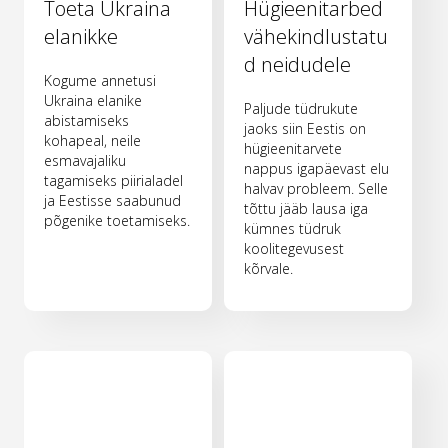
Toeta Ukraina
Hügieenitarbed
elanikke
vähekindlustatu
d neidudele
Kogume annetusi
Ukraina elanike
Paljude tüdrukute
abistamiseks
jaoks siin Eestis on
kohapeal, neile
hügieenitarvete
esmavajaliku
nappus igapäevast elu
tagamiseks piirialadel
halvav probleem. Selle
ja Eestisse saabunud
tõttu jääb lausa iga
põgenike toetamiseks.
kümnes tüdruk
koolitegevusest
kõrvale.