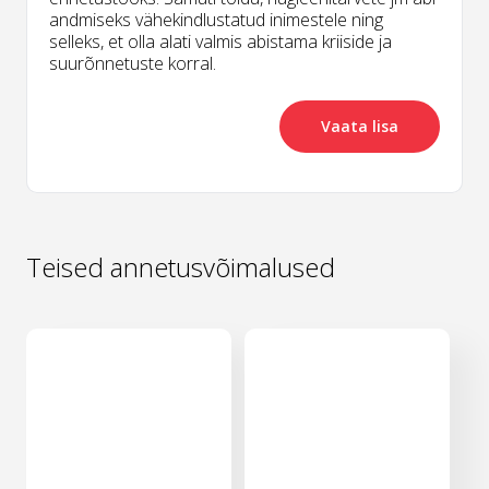
andmiseks vähekindlustatud inimestele ning
selleks, et olla alati valmis abistama kriiside ja
suurõnnetuste korral.
Vaata lisa
Teised annetusvõimalused