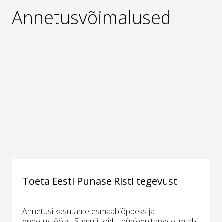
Annetusvõimalused
Toeta Eesti Punase Risti tegevust
Annetusi kasutame esmaabiõppeks ja
ennetustööks. Samuti toidu, hügieenitarvete jm abi