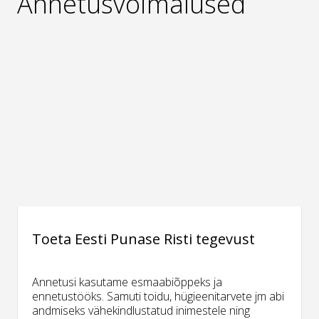
Annetusvõimalused
Toeta Eesti Punase Risti tegevust
Annetusi kasutame esmaabiõppeks ja
ennetustööks. Samuti toidu, hügieenitarvete jm abi
andmiseks vähekindlustatud inimestele ning