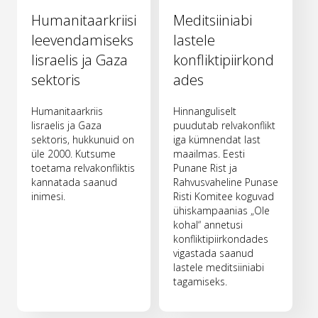
Humanitaarkriisi
Meditsiiniabi
leevendamiseks
lastele
Iisraelis ja Gaza
konfliktipiirkond
sektoris
ades
Humanitaarkriis
Hinnanguliselt
Iisraelis ja Gaza
puudutab relvakonflikt
sektoris, hukkunuid on
iga kümnendat last
üle 2000. Kutsume
maailmas. Eesti
toetama relvakonfliktis
Punane Rist ja
kannatada saanud
Rahvusvaheline Punase
inimesi.
Risti Komitee koguvad
ühiskampaanias „Ole
kohal“ annetusi
konfliktipiirkondades
vigastada saanud
lastele meditsiiniabi
tagamiseks.