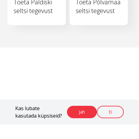
Toeta Paldiski
Toeta Põlvamaa
seltsi tegevust
seltsi tegevust
Kas lubate
Jah
Ei
kasutada küpsiseid?