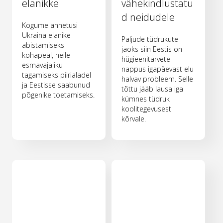
elanikke
vähekindlustatu
d neidudele
Kogume annetusi
Ukraina elanike
Paljude tüdrukute
abistamiseks
jaoks siin Eestis on
kohapeal, neile
hügieenitarvete
esmavajaliku
nappus igapäevast elu
tagamiseks piirialadel
halvav probleem. Selle
ja Eestisse saabunud
tõttu jääb lausa iga
põgenike toetamiseks.
kümnes tüdruk
koolitegevusest
kõrvale.