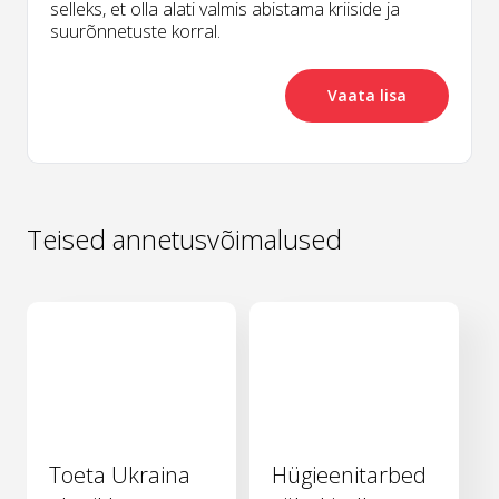
selleks, et olla alati valmis abistama kriiside ja
suurõnnetuste korral.
Vaata lisa
Teised annetusvõimalused
Toeta Ukraina
Hügieenitarbed