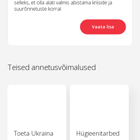
selleks, et olla alati valmis abistama kriiside ja
suurõnnetuste korral.
Vaata lisa
Teised annetusvõimalused
Toeta Ukraina
Hügieenitarbed