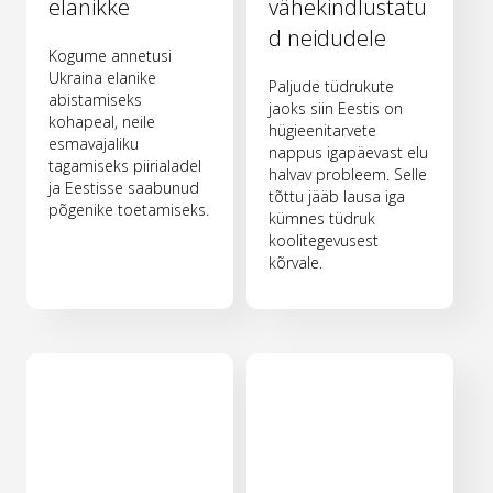
elanikke
vähekindlustatu
d neidudele
Kogume annetusi
Ukraina elanike
Paljude tüdrukute
abistamiseks
jaoks siin Eestis on
kohapeal, neile
hügieenitarvete
esmavajaliku
nappus igapäevast elu
tagamiseks piirialadel
halvav probleem. Selle
ja Eestisse saabunud
tõttu jääb lausa iga
põgenike toetamiseks.
kümnes tüdruk
koolitegevusest
kõrvale.