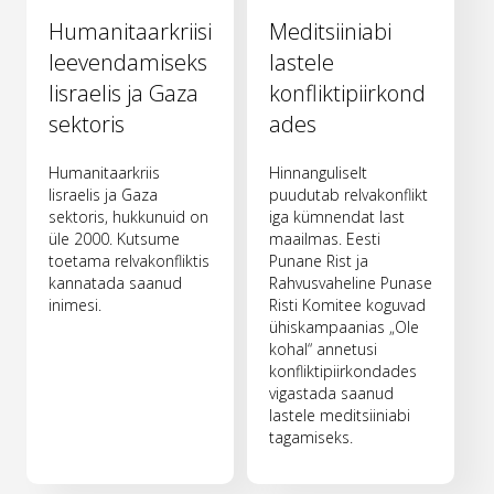
Humanitaarkriisi
Meditsiiniabi
leevendamiseks
lastele
Iisraelis ja Gaza
konfliktipiirkond
sektoris
ades
Humanitaarkriis
Hinnanguliselt
Iisraelis ja Gaza
puudutab relvakonflikt
sektoris, hukkunuid on
iga kümnendat last
üle 2000. Kutsume
maailmas. Eesti
toetama relvakonfliktis
Punane Rist ja
kannatada saanud
Rahvusvaheline Punase
inimesi.
Risti Komitee koguvad
ühiskampaanias „Ole
kohal“ annetusi
konfliktipiirkondades
vigastada saanud
lastele meditsiiniabi
tagamiseks.