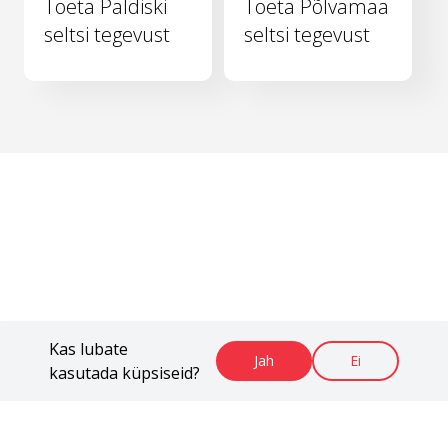
Toeta Paldiski
Toeta Põlvamaa
seltsi tegevust
seltsi tegevust
Kas lubate
Jah
Ei
kasutada küpsiseid?