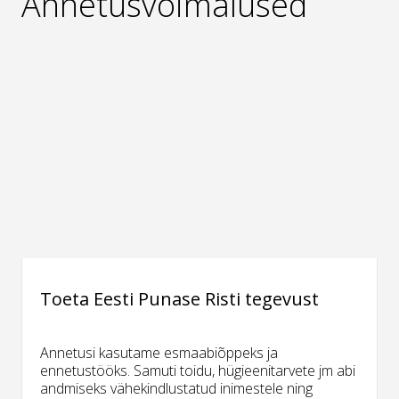
Annetusvõimalused
Toeta Eesti Punase Risti tegevust
Annetusi kasutame esmaabiõppeks ja
ennetustööks. Samuti toidu, hügieenitarvete jm abi
andmiseks vähekindlustatud inimestele ning