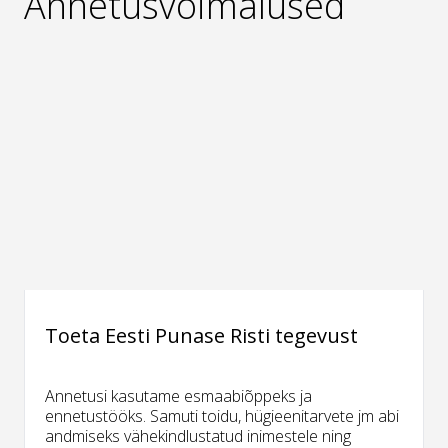
Annetusvõimalused
Toeta Eesti Punase Risti tegevust
Annetusi kasutame esmaabiõppeks ja
ennetustööks. Samuti toidu, hügieenitarvete jm abi
andmiseks vähekindlustatud inimestele ning