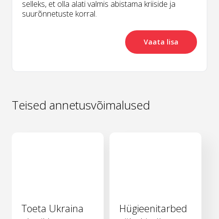
selleks, et olla alati valmis abistama kriiside ja
suurõnnetuste korral.
Vaata lisa
Teised annetusvõimalused
Toeta Ukraina
Hügieenitarbed