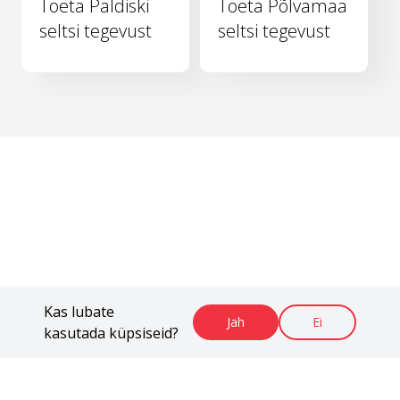
Toeta Paldiski
Toeta Põlvamaa
seltsi tegevust
seltsi tegevust
Kas lubate
Jah
Ei
kasutada küpsiseid?