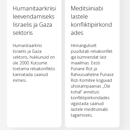
Humanitaarkriisi
Meditsiiniabi
leevendamiseks
lastele
Iisraelis ja Gaza
konfliktipiirkond
sektoris
ades
Humanitaarkriis
Hinnanguliselt
Iisraelis ja Gaza
puudutab relvakonflikt
sektoris, hukkunuid on
iga kümnendat last
üle 2000. Kutsume
maailmas. Eesti
toetama relvakonfliktis
Punane Rist ja
kannatada saanud
Rahvusvaheline Punase
inimesi.
Risti Komitee koguvad
ühiskampaanias „Ole
kohal“ annetusi
konfliktipiirkondades
vigastada saanud
lastele meditsiiniabi
tagamiseks.