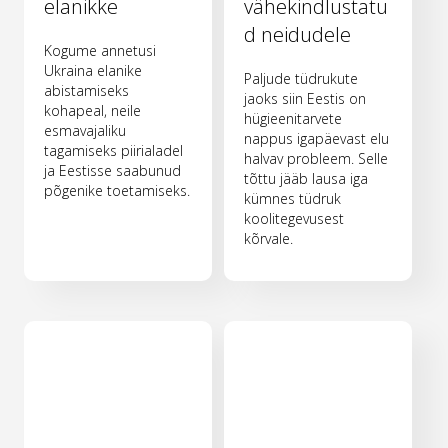
elanikke
vähekindlustatu
d neidudele
Kogume annetusi
Ukraina elanike
Paljude tüdrukute
abistamiseks
jaoks siin Eestis on
kohapeal, neile
hügieenitarvete
esmavajaliku
nappus igapäevast elu
tagamiseks piirialadel
halvav probleem. Selle
ja Eestisse saabunud
tõttu jääb lausa iga
põgenike toetamiseks.
kümnes tüdruk
koolitegevusest
kõrvale.