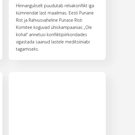
Hinnanguliselt puudutab relvakonflikt iga
kümnendat last maailmas. Eesti Punane
Rist ja Rahvusvaheline Punase Risti
Komitee koguvad ühiskampaanias „Ole
kohal“ annetusi konfliktipiirkondades
vigastada saanud lastele meditsiiniabi
tagamiseks.