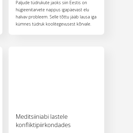
Paljude tüdrukute jaoks siin Eestis on
hügieenitarvete nappus igapäevast elu
halvav probleem. Selle tõttu jääb lausa iga
kümnes tüdruk koolitegevusest kõrvale.
Meditsiiniabi lastele
konfliktipiirkondades