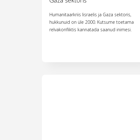
Gaza sektoris
Humanitaarkriis Iisraelis ja Gaza sektoris,
hukkunuid on üle 2000. Kutsume toetama
relvakonfliktis kannatada saanud inimesi.