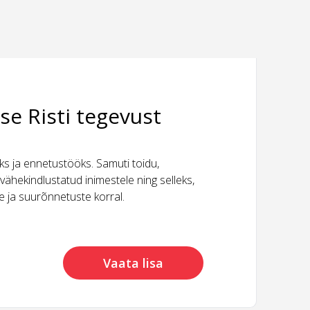
se Risti tegevust
 ja ennetustööks. Samuti toidu,
vähekindlustatud inimestele ning selleks,
ide ja suurõnnetuste korral.
Vaata lisa