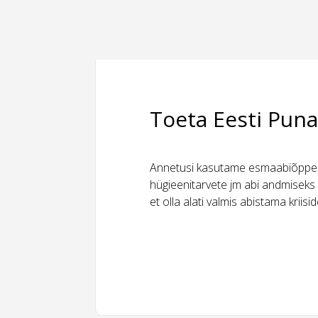
Toeta Eesti Puna
Annetusi kasutame esmaabiõppeks
hügieenitarvete jm abi andmiseks 
et olla alati valmis abistama kriis