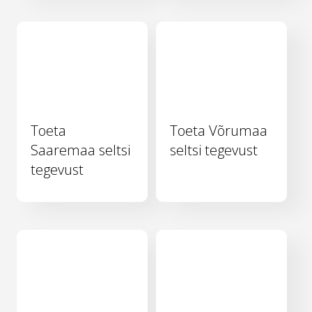
Toeta
Toeta Võrumaa
Saaremaa seltsi
seltsi tegevust
tegevust