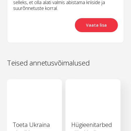
selleks, et olla alati valmis abistama kriiside ja
suurõnnetuste korral.
Vaata lisa
Teised annetusvõimalused
Toeta Ukraina
Hügieenitarbed