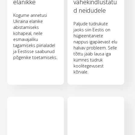
elanikke
vähekindlustatu
d neidudele
Kogume annetusi
Ukraina elanike
Paljude tüdrukute
abistamiseks
jaoks siin Eestis on
kohapeal, neile
hügieenitarvete
esmavajaliku
nappus igapäevast elu
tagamiseks piirialadel
halvav probleem. Selle
ja Eestisse saabunud
tõttu jääb lausa iga
põgenike toetamiseks.
kümnes tüdruk
koolitegevusest
kõrvale.