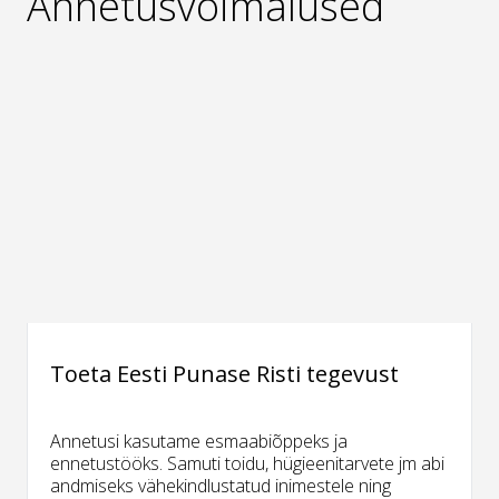
Annetusvõimalused
Toeta Eesti Punase Risti tegevust
Annetusi kasutame esmaabiõppeks ja
ennetustööks. Samuti toidu, hügieenitarvete jm abi
andmiseks vähekindlustatud inimestele ning