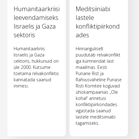
Humanitaarkriisi
Meditsiiniabi
leevendamiseks
lastele
Iisraelis ja Gaza
konfliktipiirkond
sektoris
ades
Humanitaarkriis
Hinnanguliselt
Iisraelis ja Gaza
puudutab relvakonflikt
sektoris, hukkunuid on
iga kümnendat last
üle 2000. Kutsume
maailmas. Eesti
toetama relvakonfliktis
Punane Rist ja
kannatada saanud
Rahvusvaheline Punase
inimesi.
Risti Komitee koguvad
ühiskampaanias „Ole
kohal“ annetusi
konfliktipiirkondades
vigastada saanud
lastele meditsiiniabi
tagamiseks.