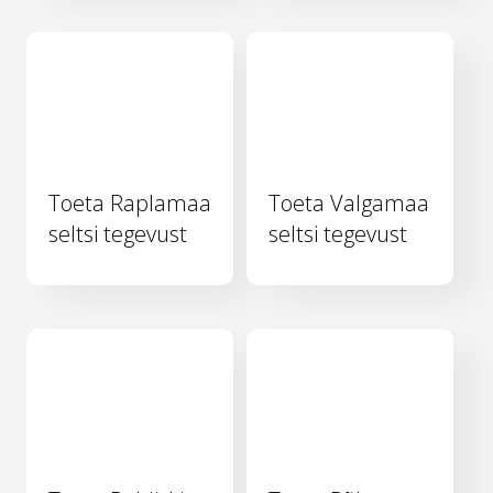
Toeta Raplamaa
Toeta Valgamaa
seltsi tegevust
seltsi tegevust