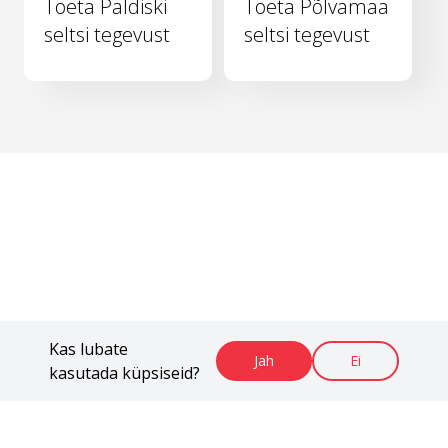
Toeta Paldiski
Toeta Põlvamaa
seltsi tegevust
seltsi tegevust
Kas lubate
Jah
Ei
kasutada küpsiseid?