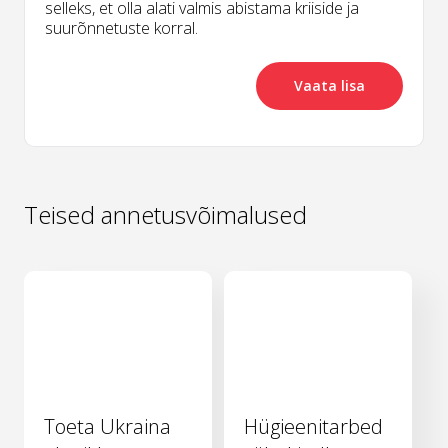
selleks, et olla alati valmis abistama kriiside ja
suurõnnetuste korral.
Vaata lisa
Teised annetusvõimalused
Toeta Ukraina
Hügieenitarbed