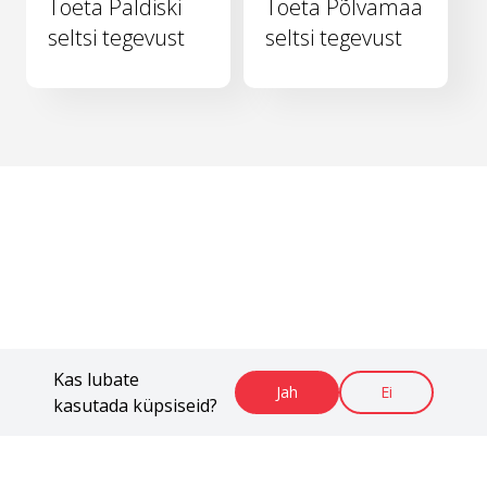
Toeta Paldiski
Toeta Põlvamaa
seltsi tegevust
seltsi tegevust
Kas lubate
Jah
Ei
kasutada küpsiseid?