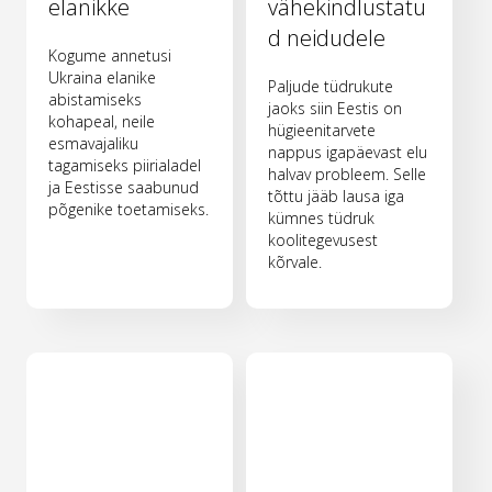
elanikke
vähekindlustatu
d neidudele
Kogume annetusi
Ukraina elanike
Paljude tüdrukute
abistamiseks
jaoks siin Eestis on
kohapeal, neile
hügieenitarvete
esmavajaliku
nappus igapäevast elu
tagamiseks piirialadel
halvav probleem. Selle
ja Eestisse saabunud
tõttu jääb lausa iga
põgenike toetamiseks.
kümnes tüdruk
koolitegevusest
kõrvale.