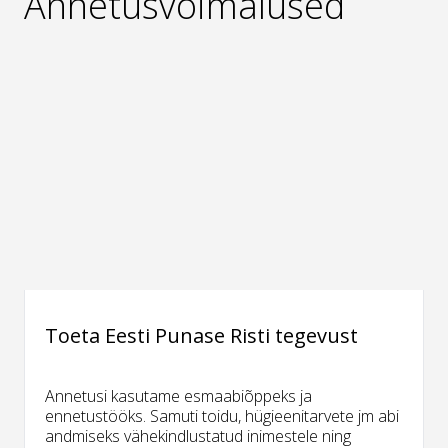
Annetusvõimalused
Toeta Eesti Punase Risti tegevust
Annetusi kasutame esmaabiõppeks ja
ennetustööks. Samuti toidu, hügieenitarvete jm abi
andmiseks vähekindlustatud inimestele ning