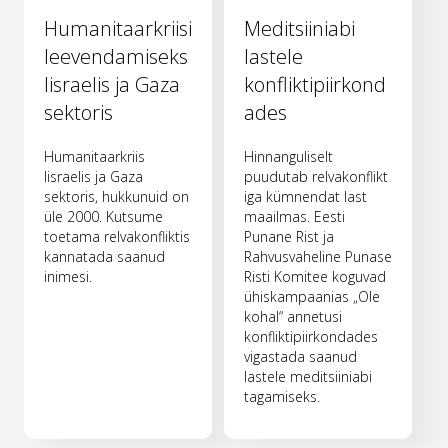
Humanitaarkriisi
Meditsiiniabi
leevendamiseks
lastele
Iisraelis ja Gaza
konfliktipiirkond
sektoris
ades
Humanitaarkriis
Hinnanguliselt
Iisraelis ja Gaza
puudutab relvakonflikt
sektoris, hukkunuid on
iga kümnendat last
üle 2000. Kutsume
maailmas. Eesti
toetama relvakonfliktis
Punane Rist ja
kannatada saanud
Rahvusvaheline Punase
inimesi.
Risti Komitee koguvad
ühiskampaanias „Ole
kohal“ annetusi
konfliktipiirkondades
vigastada saanud
lastele meditsiiniabi
tagamiseks.