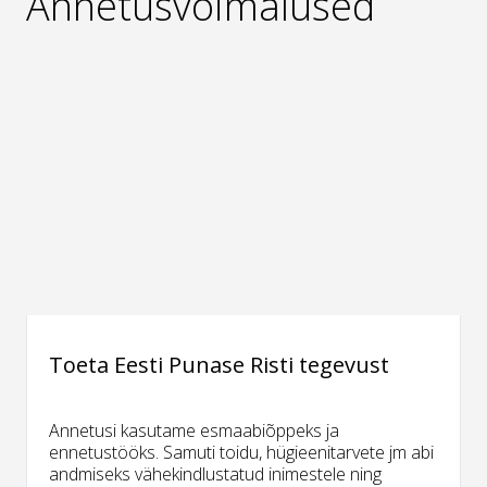
Annetusvõimalused
Toeta Eesti Punase Risti tegevust
Annetusi kasutame esmaabiõppeks ja
ennetustööks. Samuti toidu, hügieenitarvete jm abi
andmiseks vähekindlustatud inimestele ning