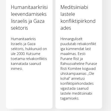
Humanitaarkriisi
Meditsiiniabi
leevendamiseks
lastele
Iisraelis ja Gaza
konfliktipiirkond
sektoris
ades
Humanitaarkriis
Hinnanguliselt
Iisraelis ja Gaza
puudutab relvakonflikt
sektoris, hukkunuid on
iga kümnendat last
üle 2000. Kutsume
maailmas. Eesti
toetama relvakonfliktis
Punane Rist ja
kannatada saanud
Rahvusvaheline Punase
inimesi.
Risti Komitee koguvad
ühiskampaanias „Ole
kohal“ annetusi
konfliktipiirkondades
vigastada saanud
lastele meditsiiniabi
tagamiseks.