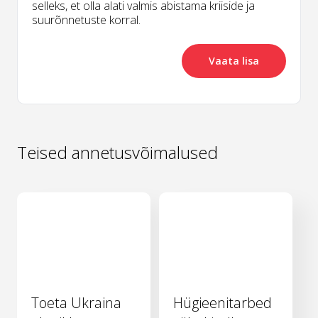
selleks, et olla alati valmis abistama kriiside ja
suurõnnetuste korral.
Vaata lisa
Teised annetusvõimalused
Toeta Ukraina
Hügieenitarbed