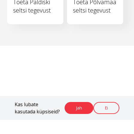
Toeta Paldiski
Toeta Põlvamaa
seltsi tegevust
seltsi tegevust
Kas lubate
Jah
Ei
kasutada küpsiseid?