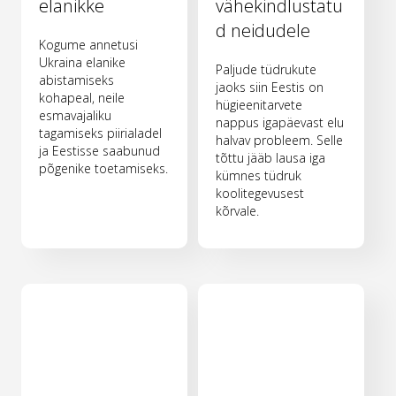
elanikke
vähekindlustatu
d neidudele
Kogume annetusi
Ukraina elanike
Paljude tüdrukute
abistamiseks
jaoks siin Eestis on
kohapeal, neile
hügieenitarvete
esmavajaliku
nappus igapäevast elu
tagamiseks piirialadel
halvav probleem. Selle
ja Eestisse saabunud
tõttu jääb lausa iga
põgenike toetamiseks.
kümnes tüdruk
koolitegevusest
kõrvale.