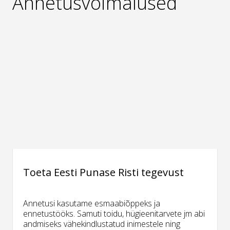
Annetusvõimalused
Toeta Eesti Punase Risti tegevust
Annetusi kasutame esmaabiõppeks ja
ennetustööks. Samuti toidu, hügieenitarvete jm abi
andmiseks vähekindlustatud inimestele ning