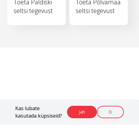
Toeta Paldiski
Toeta Põlvamaa
seltsi tegevust
seltsi tegevust
Kas lubate
Jah
Ei
kasutada küpsiseid?