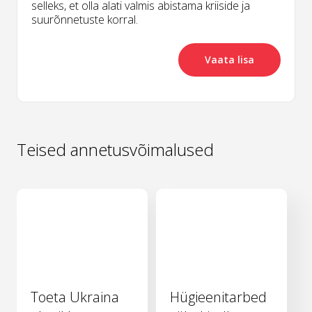
selleks, et olla alati valmis abistama kriiside ja
suurõnnetuste korral.
Vaata lisa
Teised annetusvõimalused
Toeta Ukraina
Hügieenitarbed