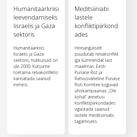
Humanitaarkriisi
Meditsiiniabi
leevendamiseks
lastele
Iisraelis ja Gaza
konfliktipiirkond
sektoris
ades
Humanitaarkriis
Hinnanguliselt
Iisraelis ja Gaza
puudutab relvakonflikt
sektoris, hukkunuid on
iga kümnendat last
üle 2000. Kutsume
maailmas. Eesti
toetama relvakonfliktis
Punane Rist ja
kannatada saanud
Rahvusvaheline Punase
inimesi.
Risti Komitee koguvad
ühiskampaanias „Ole
kohal“ annetusi
konfliktipiirkondades
vigastada saanud
lastele meditsiiniabi
tagamiseks.