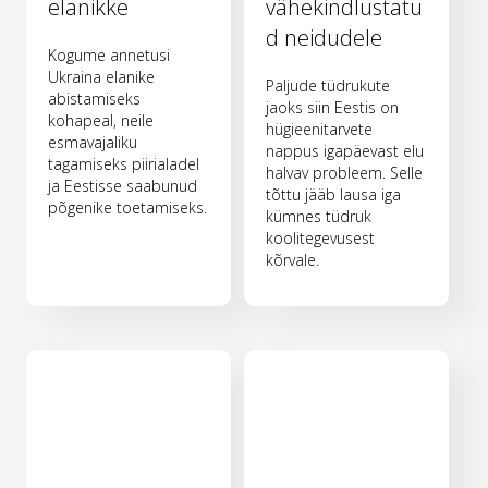
elanikke
vähekindlustatu
d neidudele
Kogume annetusi
Ukraina elanike
Paljude tüdrukute
abistamiseks
jaoks siin Eestis on
kohapeal, neile
hügieenitarvete
esmavajaliku
nappus igapäevast elu
tagamiseks piirialadel
halvav probleem. Selle
ja Eestisse saabunud
tõttu jääb lausa iga
põgenike toetamiseks.
kümnes tüdruk
koolitegevusest
kõrvale.