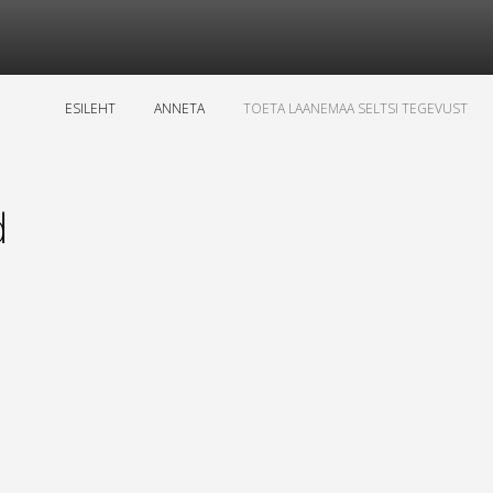
ESILEHT
ANNETA
TOETA LAANEMAA SELTSI TEGEVUST
d