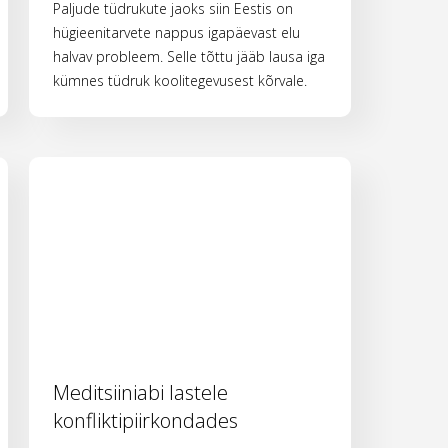
Paljude tüdrukute jaoks siin Eestis on
hügieenitarvete nappus igapäevast elu
halvav probleem. Selle tõttu jääb lausa iga
kümnes tüdruk koolitegevusest kõrvale.
Meditsiiniabi lastele
konfliktipiirkondades