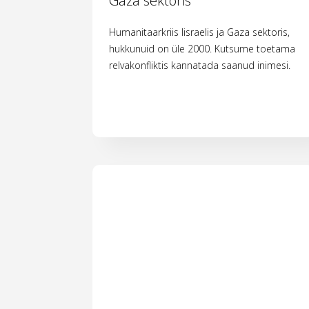
Gaza sektoris
Humanitaarkriis Iisraelis ja Gaza sektoris,
hukkunuid on üle 2000. Kutsume toetama
relvakonfliktis kannatada saanud inimesi.