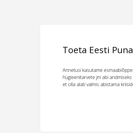
Toeta Eesti Puna
Annetusi kasutame esmaabiõppeks
hügieenitarvete jm abi andmiseks 
et olla alati valmis abistama kriis