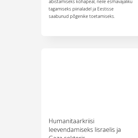
abistamiseks kohapeal, neile esmavajaliku
tagamiseks piirialadel ja Eestisse
saabunud põgenike toetamiseks.
Humanitaarkriisi
leevendamiseks Iisraelis ja