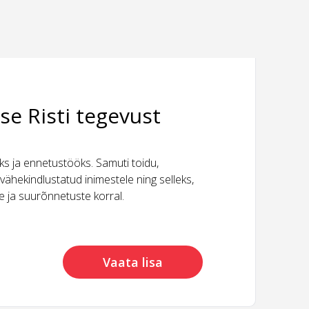
se Risti tegevust
 ja ennetustööks. Samuti toidu,
vähekindlustatud inimestele ning selleks,
ide ja suurõnnetuste korral.
Vaata lisa