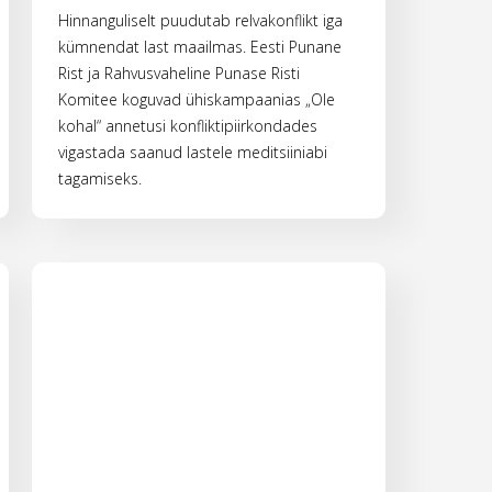
Hinnanguliselt puudutab relvakonflikt iga
kümnendat last maailmas. Eesti Punane
Rist ja Rahvusvaheline Punase Risti
Komitee koguvad ühiskampaanias „Ole
kohal“ annetusi konfliktipiirkondades
vigastada saanud lastele meditsiiniabi
tagamiseks.