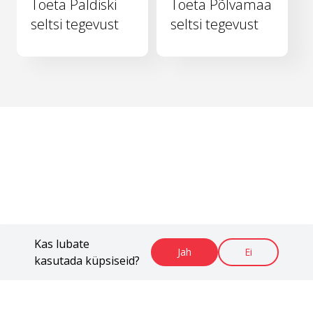
Toeta Paldiski
Toeta Põlvamaa
seltsi tegevust
seltsi tegevust
Kas lubate
Jah
Ei
kasutada küpsiseid?