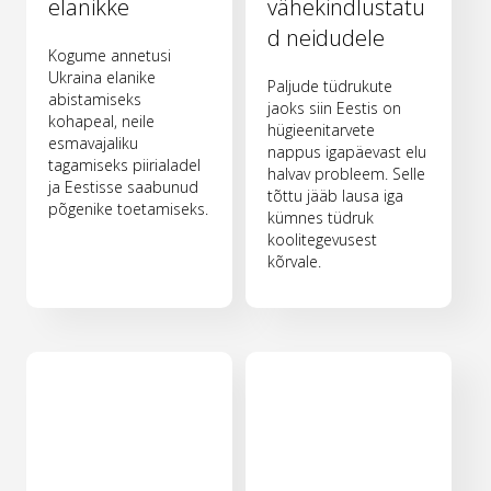
elanikke
vähekindlustatu
d neidudele
Kogume annetusi
Ukraina elanike
Paljude tüdrukute
abistamiseks
jaoks siin Eestis on
kohapeal, neile
hügieenitarvete
esmavajaliku
nappus igapäevast elu
tagamiseks piirialadel
halvav probleem. Selle
ja Eestisse saabunud
tõttu jääb lausa iga
põgenike toetamiseks.
kümnes tüdruk
koolitegevusest
kõrvale.