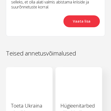
selleks, et olla alati valmis abistama kriiside ja
suurõnnetuste korral.
Vaata lisa
Teised annetusvõimalused
Toeta Ukraina
Hügieenitarbed