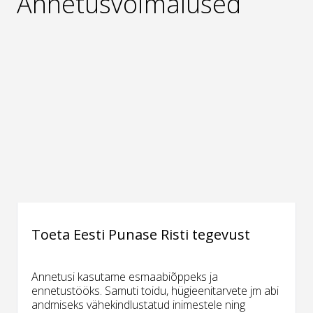
Annetusvõimalused
Toeta Eesti Punase Risti tegevust
Annetusi kasutame esmaabiõppeks ja
ennetustööks. Samuti toidu, hügieenitarvete jm abi
andmiseks vähekindlustatud inimestele ning