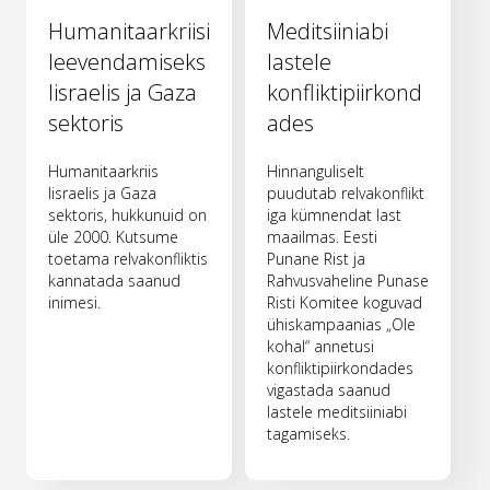
Humanitaarkriisi
Meditsiiniabi
leevendamiseks
lastele
Iisraelis ja Gaza
konfliktipiirkond
sektoris
ades
Humanitaarkriis
Hinnanguliselt
Iisraelis ja Gaza
puudutab relvakonflikt
sektoris, hukkunuid on
iga kümnendat last
üle 2000. Kutsume
maailmas. Eesti
toetama relvakonfliktis
Punane Rist ja
kannatada saanud
Rahvusvaheline Punase
inimesi.
Risti Komitee koguvad
ühiskampaanias „Ole
kohal“ annetusi
konfliktipiirkondades
vigastada saanud
lastele meditsiiniabi
tagamiseks.