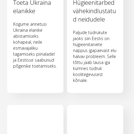
Toeta Ukraina
Hügieenitarbed
elanikke
vähekindlustatu
d neidudele
Kogume annetusi
Ukraina elanike
Paljude tüdrukute
abistamiseks
jaoks siin Eestis on
kohapeal, neile
hügieenitarvete
esmavajaliku
nappus igapäevast elu
tagamiseks piirialadel
halvav probleem. Selle
ja Eestisse saabunud
tõttu jääb lausa iga
põgenike toetamiseks.
kümnes tüdruk
koolitegevusest
kõrvale.