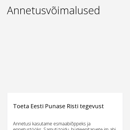
Annetusvõimalused
Toeta Eesti Punase Risti tegevust
Annetusi kasutame esmaabiõppeks ja
ennetustööks. Samuti toidu, hügieenitarvete jm abi