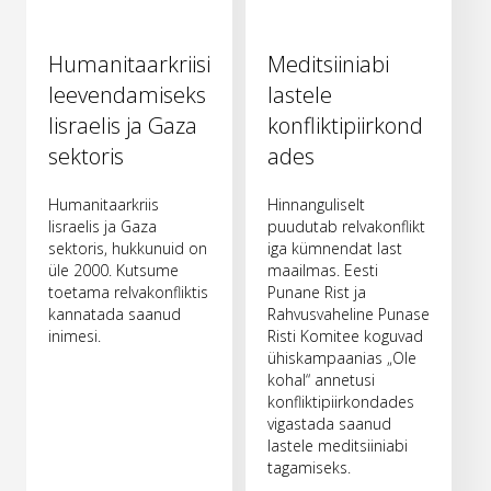
Humanitaarkriisi
Meditsiiniabi
leevendamiseks
lastele
Iisraelis ja Gaza
konfliktipiirkond
sektoris
ades
Humanitaarkriis
Hinnanguliselt
Iisraelis ja Gaza
puudutab relvakonflikt
sektoris, hukkunuid on
iga kümnendat last
üle 2000. Kutsume
maailmas. Eesti
toetama relvakonfliktis
Punane Rist ja
kannatada saanud
Rahvusvaheline Punase
inimesi.
Risti Komitee koguvad
ühiskampaanias „Ole
kohal“ annetusi
konfliktipiirkondades
vigastada saanud
lastele meditsiiniabi
tagamiseks.