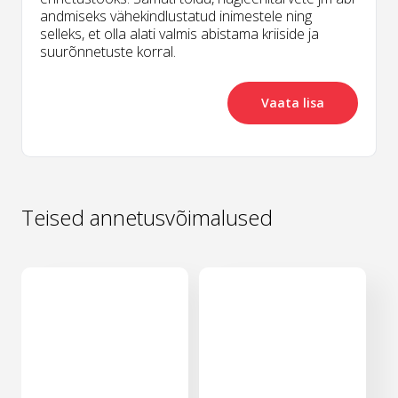
andmiseks vähekindlustatud inimestele ning
selleks, et olla alati valmis abistama kriiside ja
suurõnnetuste korral.
Vaata lisa
Teised annetusvõimalused