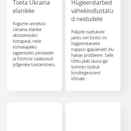
Toeta Ukraina
Hügieenitarbed
elanikke
vähekindlustatu
d neidudele
Kogume annetusi
Ukraina elanike
Paljude tüdrukute
abistamiseks
jaoks siin Eestis on
kohapeal, neile
hügieenitarvete
esmavajaliku
nappus igapäevast elu
tagamiseks piirialadel
halvav probleem. Selle
ja Eestisse saabunud
tõttu jääb lausa iga
põgenike toetamiseks.
kümnes tüdruk
koolitegevusest
kõrvale.