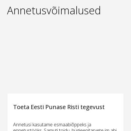
Annetusvõimalused
Toeta Eesti Punase Risti tegevust
Annetusi kasutame esmaabiõppeks ja
ennetustööks. Samuti toidu, hügieenitarvete jm abi