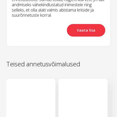
andmiseks vähekindlustatud inimestele ning
selleks, et olla alati valmis abistama kriiside ja
suurõnnetuste korral.
Vaata lisa
Teised annetusvõimalused