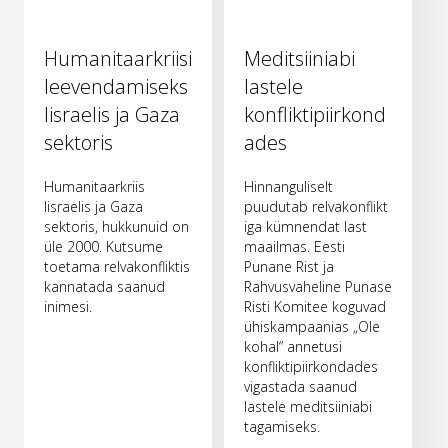
Humanitaarkriisi
Meditsiiniabi
leevendamiseks
lastele
Iisraelis ja Gaza
konfliktipiirkond
sektoris
ades
Humanitaarkriis
Hinnanguliselt
Iisraelis ja Gaza
puudutab relvakonflikt
sektoris, hukkunuid on
iga kümnendat last
üle 2000. Kutsume
maailmas. Eesti
toetama relvakonfliktis
Punane Rist ja
kannatada saanud
Rahvusvaheline Punase
inimesi.
Risti Komitee koguvad
ühiskampaanias „Ole
kohal“ annetusi
konfliktipiirkondades
vigastada saanud
lastele meditsiiniabi
tagamiseks.