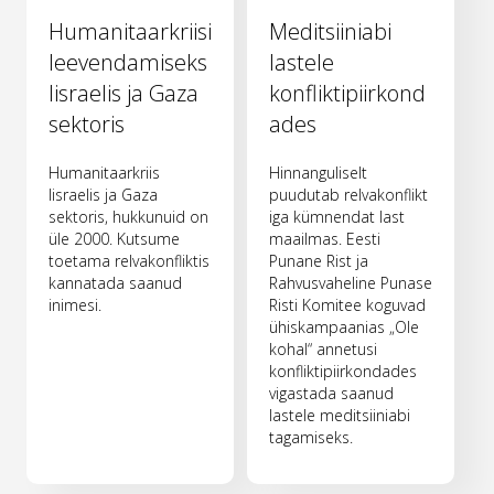
Humanitaarkriisi
Meditsiiniabi
leevendamiseks
lastele
Iisraelis ja Gaza
konfliktipiirkond
sektoris
ades
Humanitaarkriis
Hinnanguliselt
Iisraelis ja Gaza
puudutab relvakonflikt
sektoris, hukkunuid on
iga kümnendat last
üle 2000. Kutsume
maailmas. Eesti
toetama relvakonfliktis
Punane Rist ja
kannatada saanud
Rahvusvaheline Punase
inimesi.
Risti Komitee koguvad
ühiskampaanias „Ole
kohal“ annetusi
konfliktipiirkondades
vigastada saanud
lastele meditsiiniabi
tagamiseks.