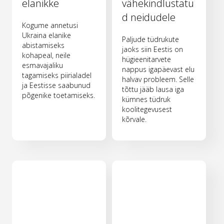
elanikke
vähekindlustatu
d neidudele
Kogume annetusi
Ukraina elanike
Paljude tüdrukute
abistamiseks
jaoks siin Eestis on
kohapeal, neile
hügieenitarvete
esmavajaliku
nappus igapäevast elu
tagamiseks piirialadel
halvav probleem. Selle
ja Eestisse saabunud
tõttu jääb lausa iga
põgenike toetamiseks.
kümnes tüdruk
koolitegevusest
kõrvale.