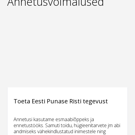
Annetusvõimalused
Toeta Eesti Punase Risti tegevust
Annetusi kasutame esmaabiõppeks ja
ennetustööks. Samuti toidu, hügieenitarvete jm abi
andmiseks vähekindlustatud inimestele ning