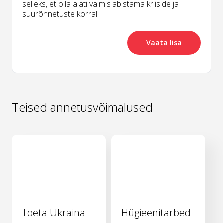
selleks, et olla alati valmis abistama kriiside ja
suurõnnetuste korral.
Vaata lisa
Teised annetusvõimalused
Toeta Ukraina
Hügieenitarbed