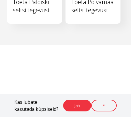
Toeta Paldiski
Toeta Põlvamaa
seltsi tegevust
seltsi tegevust
Kas lubate
Jah
Ei
kasutada küpsiseid?