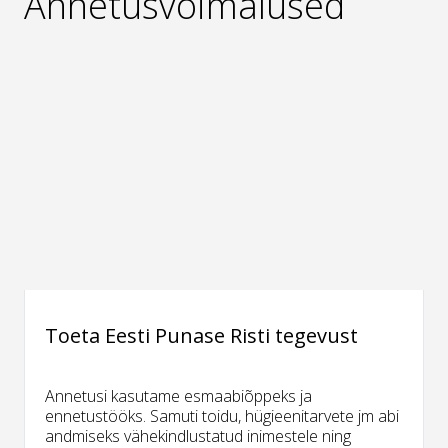
Annetusvõimalused
Toeta Eesti Punase Risti tegevust
Annetusi kasutame esmaabiõppeks ja
ennetustööks. Samuti toidu, hügieenitarvete jm abi
andmiseks vähekindlustatud inimestele ning