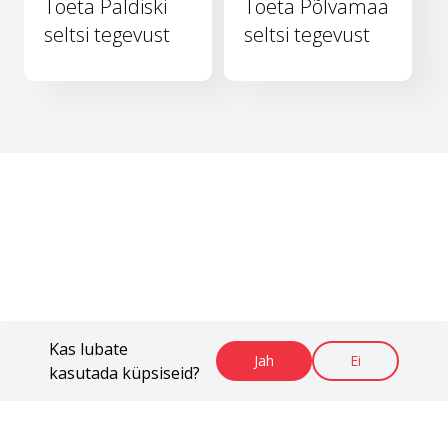
Toeta Paldiski
Toeta Põlvamaa
seltsi tegevust
seltsi tegevust
Kas lubate
Jah
Ei
kasutada küpsiseid?