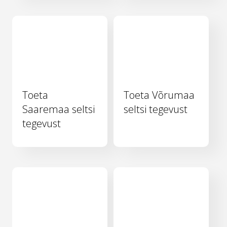
Toeta
Toeta Võrumaa
Saaremaa seltsi
seltsi tegevust
tegevust