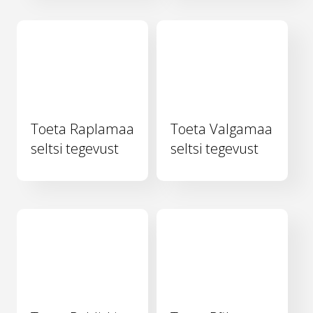
Toeta Raplamaa
Toeta Valgamaa
seltsi tegevust
seltsi tegevust