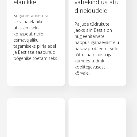
elanikke
vähekindlustatu
d neidudele
Kogume annetusi
Ukraina elanike
Paljude tüdrukute
abistamiseks
jaoks siin Eestis on
kohapeal, neile
hügieenitarvete
esmavajaliku
nappus igapäevast elu
tagamiseks piirialadel
halvav probleem. Selle
ja Eestisse saabunud
tõttu jääb lausa iga
põgenike toetamiseks.
kümnes tüdruk
koolitegevusest
kõrvale.