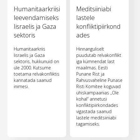
Humanitaarkriisi
Meditsiiniabi
leevendamiseks
lastele
Iisraelis ja Gaza
konfliktipiirkond
sektoris
ades
Humanitaarkriis
Hinnanguliselt
Iisraelis ja Gaza
puudutab relvakonflikt
sektoris, hukkunuid on
iga kümnendat last
üle 2000. Kutsume
maailmas. Eesti
toetama relvakonfliktis
Punane Rist ja
kannatada saanud
Rahvusvaheline Punase
inimesi.
Risti Komitee koguvad
ühiskampaanias „Ole
kohal“ annetusi
konfliktipiirkondades
vigastada saanud
lastele meditsiiniabi
tagamiseks.