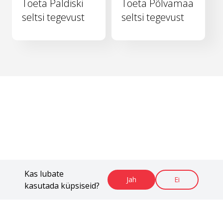
Toeta Paldiski
Toeta Põlvamaa
seltsi tegevust
seltsi tegevust
Kas lubate
Jah
Ei
kasutada küpsiseid?