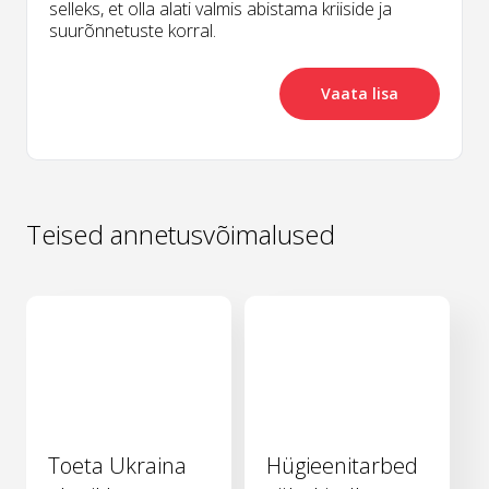
selleks, et olla alati valmis abistama kriiside ja
suurõnnetuste korral.
Vaata lisa
Teised annetusvõimalused
Toeta Ukraina
Hügieenitarbed