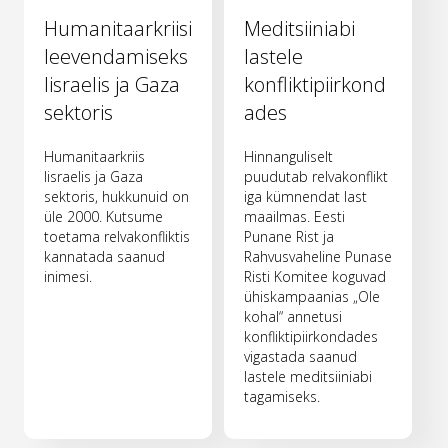
Humanitaarkriisi
Meditsiiniabi
leevendamiseks
lastele
Iisraelis ja Gaza
konfliktipiirkond
sektoris
ades
Humanitaarkriis
Hinnanguliselt
Iisraelis ja Gaza
puudutab relvakonflikt
sektoris, hukkunuid on
iga kümnendat last
üle 2000. Kutsume
maailmas. Eesti
toetama relvakonfliktis
Punane Rist ja
kannatada saanud
Rahvusvaheline Punase
inimesi.
Risti Komitee koguvad
ühiskampaanias „Ole
kohal“ annetusi
konfliktipiirkondades
vigastada saanud
lastele meditsiiniabi
tagamiseks.