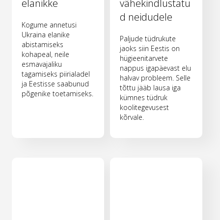
elanikke
vähekindlustatu
d neidudele
Kogume annetusi
Ukraina elanike
Paljude tüdrukute
abistamiseks
jaoks siin Eestis on
kohapeal, neile
hügieenitarvete
esmavajaliku
nappus igapäevast elu
tagamiseks piirialadel
halvav probleem. Selle
ja Eestisse saabunud
tõttu jääb lausa iga
põgenike toetamiseks.
kümnes tüdruk
koolitegevusest
kõrvale.