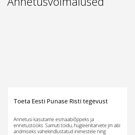
Annetusvõimalused
Toeta Eesti Punase Risti tegevust
Annetusi kasutame esmaabiõppeks ja
ennetustööks. Samuti toidu, hügieenitarvete jm abi
andmiseks vähekindlustatud inimestele ning