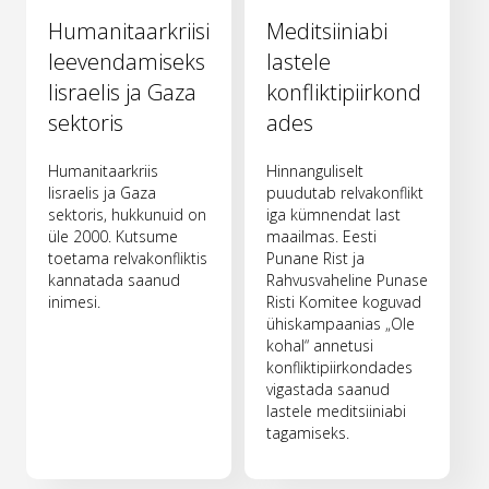
Humanitaarkriisi
Meditsiiniabi
leevendamiseks
lastele
Iisraelis ja Gaza
konfliktipiirkond
sektoris
ades
Humanitaarkriis
Hinnanguliselt
Iisraelis ja Gaza
puudutab relvakonflikt
sektoris, hukkunuid on
iga kümnendat last
üle 2000. Kutsume
maailmas. Eesti
toetama relvakonfliktis
Punane Rist ja
kannatada saanud
Rahvusvaheline Punase
inimesi.
Risti Komitee koguvad
ühiskampaanias „Ole
kohal“ annetusi
konfliktipiirkondades
vigastada saanud
lastele meditsiiniabi
tagamiseks.