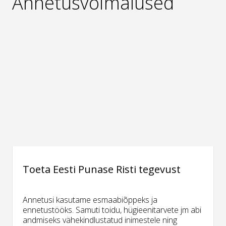
Annetusvõimalused
Toeta Eesti Punase Risti tegevust
Annetusi kasutame esmaabiõppeks ja
ennetustööks. Samuti toidu, hügieenitarvete jm abi
andmiseks vähekindlustatud inimestele ning