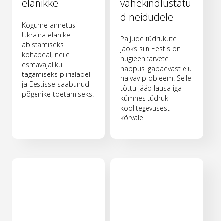
elanikke
vähekindlustatu
d neidudele
Kogume annetusi
Ukraina elanike
Paljude tüdrukute
abistamiseks
jaoks siin Eestis on
kohapeal, neile
hügieenitarvete
esmavajaliku
nappus igapäevast elu
tagamiseks piirialadel
halvav probleem. Selle
ja Eestisse saabunud
tõttu jääb lausa iga
põgenike toetamiseks.
kümnes tüdruk
koolitegevusest
kõrvale.