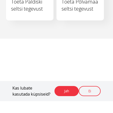
Toeta Paldiski
Toeta Põlvamaa
seltsi tegevust
seltsi tegevust
Kas lubate
Jah
Ei
kasutada küpsiseid?