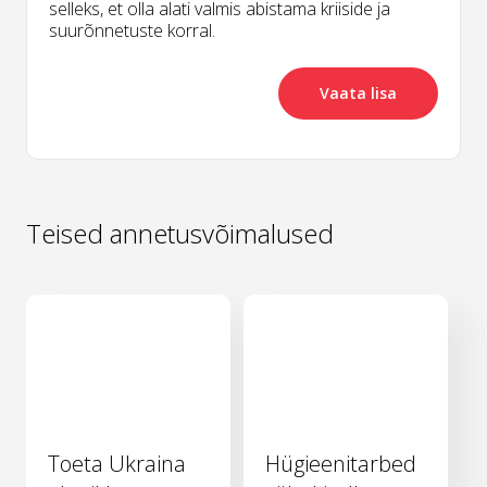
selleks, et olla alati valmis abistama kriiside ja
suurõnnetuste korral.
Vaata lisa
Teised annetusvõimalused
Toeta Ukraina
Hügieenitarbed