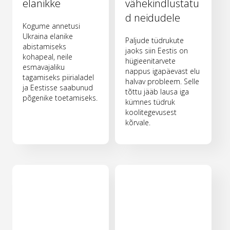
elanikke
vähekindlustatu
d neidudele
Kogume annetusi
Ukraina elanike
Paljude tüdrukute
abistamiseks
jaoks siin Eestis on
kohapeal, neile
hügieenitarvete
esmavajaliku
nappus igapäevast elu
tagamiseks piirialadel
halvav probleem. Selle
ja Eestisse saabunud
tõttu jääb lausa iga
põgenike toetamiseks.
kümnes tüdruk
koolitegevusest
kõrvale.