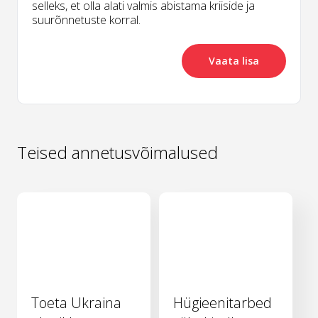
selleks, et olla alati valmis abistama kriiside ja
suurõnnetuste korral.
Vaata lisa
Teised annetusvõimalused
Toeta Ukraina
Hügieenitarbed