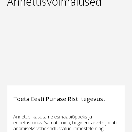
Annetusvõimalused
Toeta Eesti Punase Risti tegevust
Annetusi kasutame esmaabiõppeks ja
ennetustööks. Samuti toidu, hügieenitarvete jm abi
andmiseks vähekindlustatud inimestele ning