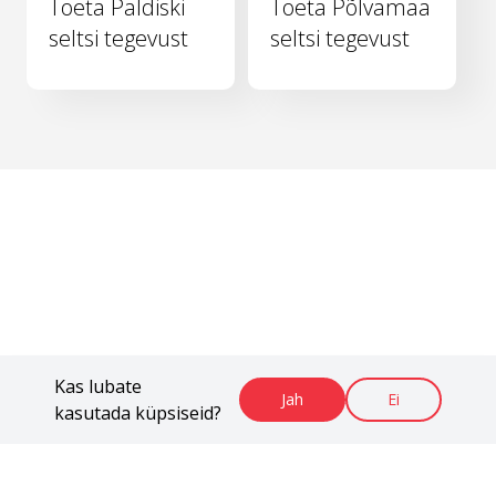
Toeta Paldiski
Toeta Põlvamaa
seltsi tegevust
seltsi tegevust
Kas lubate
Jah
Ei
kasutada küpsiseid?