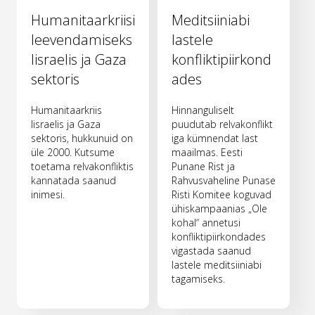
Humanitaarkriisi
Meditsiiniabi
leevendamiseks
lastele
Iisraelis ja Gaza
konfliktipiirkond
sektoris
ades
Humanitaarkriis
Hinnanguliselt
Iisraelis ja Gaza
puudutab relvakonflikt
sektoris, hukkunuid on
iga kümnendat last
üle 2000. Kutsume
maailmas. Eesti
toetama relvakonfliktis
Punane Rist ja
kannatada saanud
Rahvusvaheline Punase
inimesi.
Risti Komitee koguvad
ühiskampaanias „Ole
kohal“ annetusi
konfliktipiirkondades
vigastada saanud
lastele meditsiiniabi
tagamiseks.