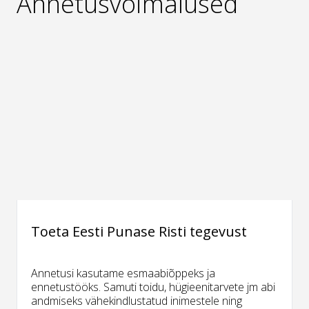
Annetusvõimalused
Toeta Eesti Punase Risti tegevust
Annetusi kasutame esmaabiõppeks ja
ennetustööks. Samuti toidu, hügieenitarvete jm abi
andmiseks vähekindlustatud inimestele ning