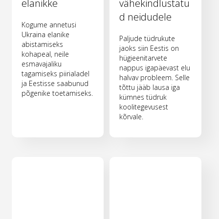
elanikke
vähekindlustatu
d neidudele
Kogume annetusi
Ukraina elanike
Paljude tüdrukute
abistamiseks
jaoks siin Eestis on
kohapeal, neile
hügieenitarvete
esmavajaliku
nappus igapäevast elu
tagamiseks piirialadel
halvav probleem. Selle
ja Eestisse saabunud
tõttu jääb lausa iga
põgenike toetamiseks.
kümnes tüdruk
koolitegevusest
kõrvale.