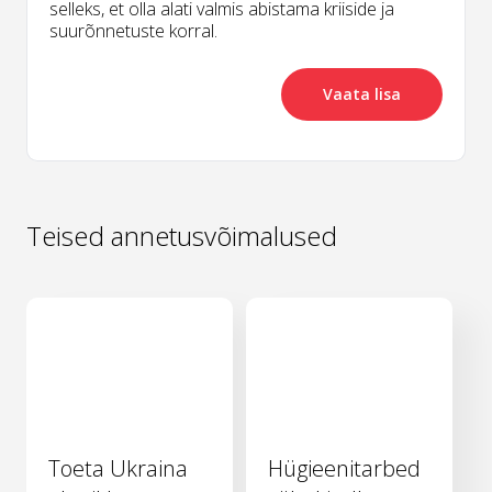
selleks, et olla alati valmis abistama kriiside ja
suurõnnetuste korral.
Vaata lisa
Teised annetusvõimalused
Toeta Ukraina
Hügieenitarbed