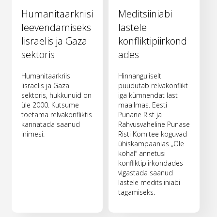
Humanitaarkriisi
Meditsiiniabi
leevendamiseks
lastele
Iisraelis ja Gaza
konfliktipiirkond
sektoris
ades
Humanitaarkriis
Hinnanguliselt
Iisraelis ja Gaza
puudutab relvakonflikt
sektoris, hukkunuid on
iga kümnendat last
üle 2000. Kutsume
maailmas. Eesti
toetama relvakonfliktis
Punane Rist ja
kannatada saanud
Rahvusvaheline Punase
inimesi.
Risti Komitee koguvad
ühiskampaanias „Ole
kohal“ annetusi
konfliktipiirkondades
vigastada saanud
lastele meditsiiniabi
tagamiseks.