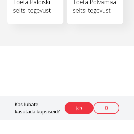
Toeta Paldiski
Toeta Põlvamaa
seltsi tegevust
seltsi tegevust
Kas lubate
Jah
Ei
kasutada küpsiseid?