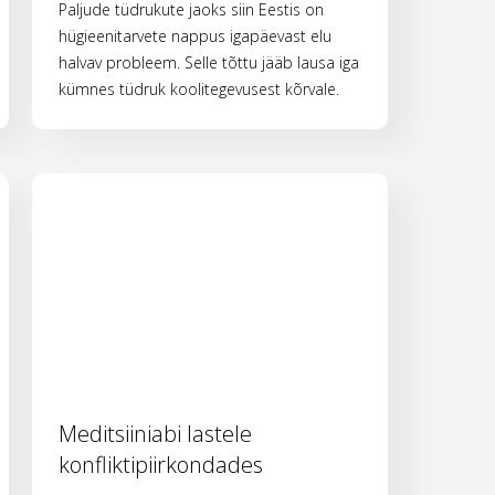
Paljude tüdrukute jaoks siin Eestis on
hügieenitarvete nappus igapäevast elu
halvav probleem. Selle tõttu jääb lausa iga
kümnes tüdruk koolitegevusest kõrvale.
Meditsiiniabi lastele
konfliktipiirkondades