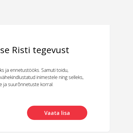
se Risti tegevust
 ja ennetustööks. Samuti toidu,
vähekindlustatud inimestele ning selleks,
ide ja suurõnnetuste korral.
Vaata lisa