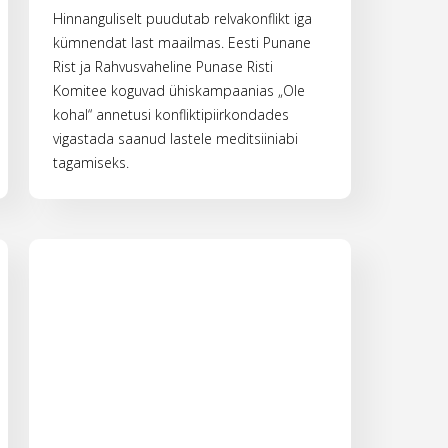
Hinnanguliselt puudutab relvakonflikt iga
kümnendat last maailmas. Eesti Punane
Rist ja Rahvusvaheline Punase Risti
Komitee koguvad ühiskampaanias „Ole
kohal“ annetusi konfliktipiirkondades
vigastada saanud lastele meditsiiniabi
tagamiseks.