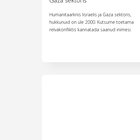
Gaza sektoris
Humanitaarkriis Iisraelis ja Gaza sektoris,
hukkunuid on üle 2000. Kutsume toetama
relvakonfliktis kannatada saanud inimesi.