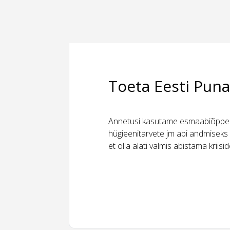
Toeta Eesti Puna
Annetusi kasutame esmaabiõppeks
hügieenitarvete jm abi andmiseks 
et olla alati valmis abistama kriis