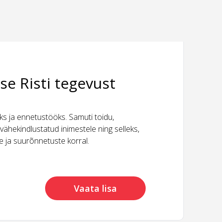
se Risti tegevust
 ja ennetustööks. Samuti toidu,
vähekindlustatud inimestele ning selleks,
ide ja suurõnnetuste korral.
Vaata lisa