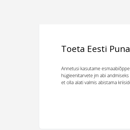
Toeta Eesti Puna
Annetusi kasutame esmaabiõppeks
hügieenitarvete jm abi andmiseks 
et olla alati valmis abistama kriis