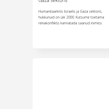
Gaza sektoris
Humanitaarkriis Iisraelis ja Gaza sektoris,
hukkunuid on üle 2000. Kutsume toetama
relvakonfliktis kannatada saanud inimesi.