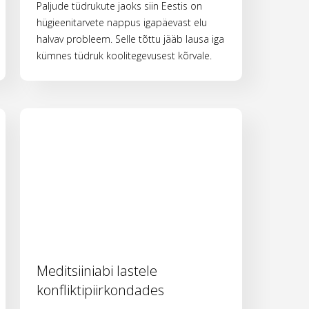
Paljude tüdrukute jaoks siin Eestis on
hügieenitarvete nappus igapäevast elu
halvav probleem. Selle tõttu jääb lausa iga
kümnes tüdruk koolitegevusest kõrvale.
Meditsiiniabi lastele
konfliktipiirkondades