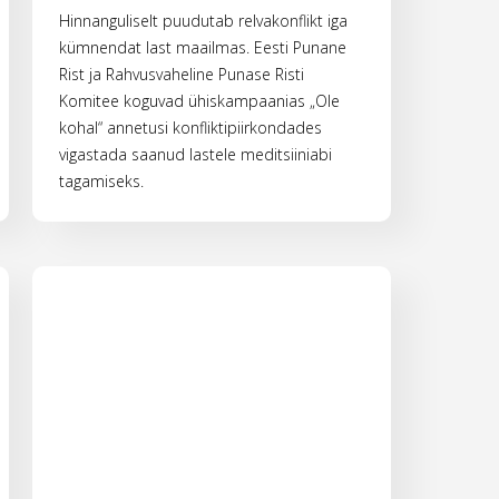
Hinnanguliselt puudutab relvakonflikt iga
kümnendat last maailmas. Eesti Punane
Rist ja Rahvusvaheline Punase Risti
Komitee koguvad ühiskampaanias „Ole
kohal“ annetusi konfliktipiirkondades
vigastada saanud lastele meditsiiniabi
tagamiseks.