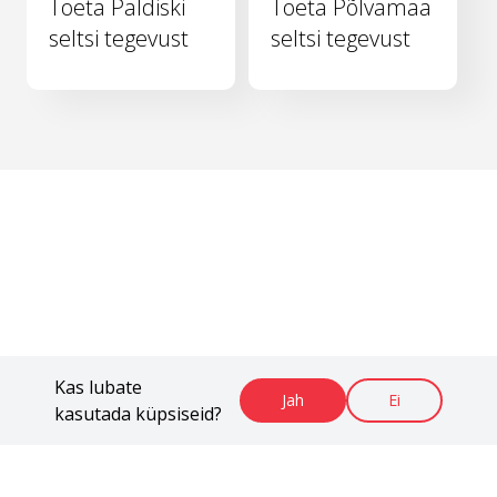
Toeta Paldiski
Toeta Põlvamaa
seltsi tegevust
seltsi tegevust
Kas lubate
Jah
Ei
kasutada küpsiseid?