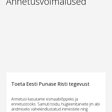
Annetusvõimalused
Toeta Eesti Punase Risti tegevust
Annetusi kasutame esmaabiõppeks ja
ennetustööks. Samuti toidu, hügieenitarvete jm abi
andmiseks vähekindlustatud inimestele ning