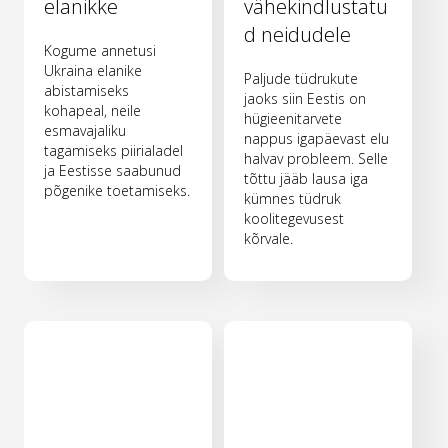
elanikke
vähekindlustatu
d neidudele
Kogume annetusi
Ukraina elanike
Paljude tüdrukute
abistamiseks
jaoks siin Eestis on
kohapeal, neile
hügieenitarvete
esmavajaliku
nappus igapäevast elu
tagamiseks piirialadel
halvav probleem. Selle
ja Eestisse saabunud
tõttu jääb lausa iga
põgenike toetamiseks.
kümnes tüdruk
koolitegevusest
kõrvale.