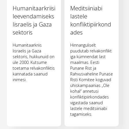
Humanitaarkriisi
Meditsiiniabi
leevendamiseks
lastele
Iisraelis ja Gaza
konfliktipiirkond
sektoris
ades
Humanitaarkriis
Hinnanguliselt
Iisraelis ja Gaza
puudutab relvakonflikt
sektoris, hukkunuid on
iga kümnendat last
üle 2000. Kutsume
maailmas. Eesti
toetama relvakonfliktis
Punane Rist ja
kannatada saanud
Rahvusvaheline Punase
inimesi.
Risti Komitee koguvad
ühiskampaanias „Ole
kohal“ annetusi
konfliktipiirkondades
vigastada saanud
lastele meditsiiniabi
tagamiseks.