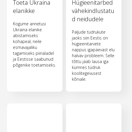
Toeta Ukraina
Hügieenitarbed
elanikke
vähekindlustatu
d neidudele
Kogume annetusi
Ukraina elanike
Paljude tüdrukute
abistamiseks
jaoks siin Eestis on
kohapeal, neile
hügieenitarvete
esmavajaliku
nappus igapäevast elu
tagamiseks piirialadel
halvav probleem. Selle
ja Eestisse saabunud
tõttu jääb lausa iga
põgenike toetamiseks.
kümnes tüdruk
koolitegevusest
kõrvale.