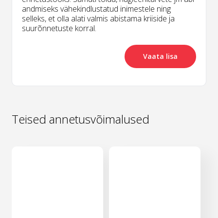
andmiseks vähekindlustatud inimestele ning
selleks, et olla alati valmis abistama kriiside ja
suurõnnetuste korral.
Vaata lisa
Teised annetusvõimalused