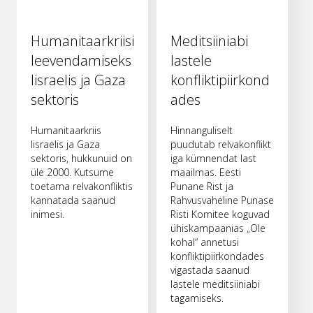
Humanitaarkriisi
Meditsiiniabi
leevendamiseks
lastele
Iisraelis ja Gaza
konfliktipiirkond
sektoris
ades
Humanitaarkriis
Hinnanguliselt
Iisraelis ja Gaza
puudutab relvakonflikt
sektoris, hukkunuid on
iga kümnendat last
üle 2000. Kutsume
maailmas. Eesti
toetama relvakonfliktis
Punane Rist ja
kannatada saanud
Rahvusvaheline Punase
inimesi.
Risti Komitee koguvad
ühiskampaanias „Ole
kohal“ annetusi
konfliktipiirkondades
vigastada saanud
lastele meditsiiniabi
tagamiseks.