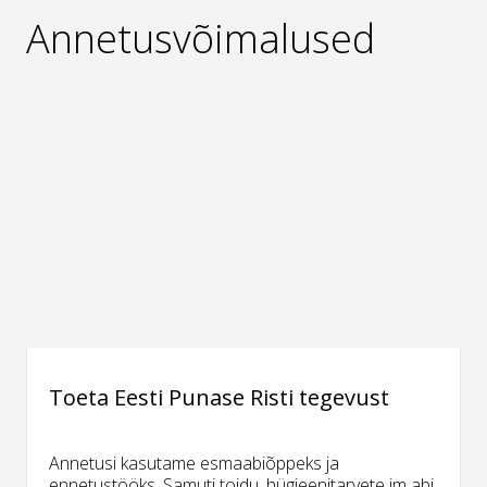
Annetusvõimalused
Toeta Eesti Punase Risti tegevust
Annetusi kasutame esmaabiõppeks ja
ennetustööks. Samuti toidu, hügieenitarvete jm abi