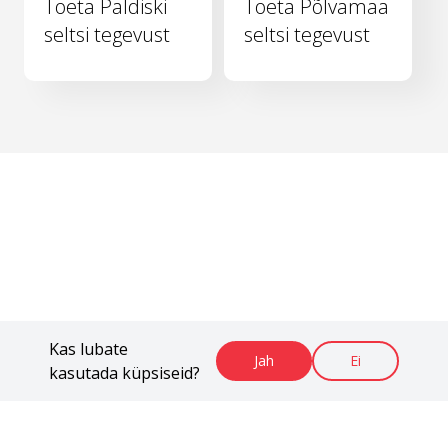
Toeta Paldiski
Toeta Põlvamaa
seltsi tegevust
seltsi tegevust
Kas lubate
Jah
Ei
kasutada küpsiseid?