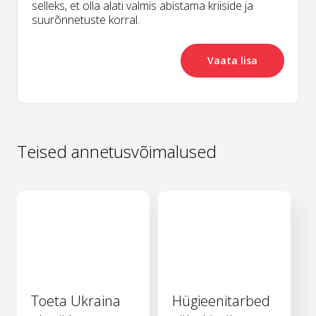
selleks, et olla alati valmis abistama kriiside ja
suurõnnetuste korral.
Vaata lisa
Teised annetusvõimalused
Toeta Ukraina
Hügieenitarbed