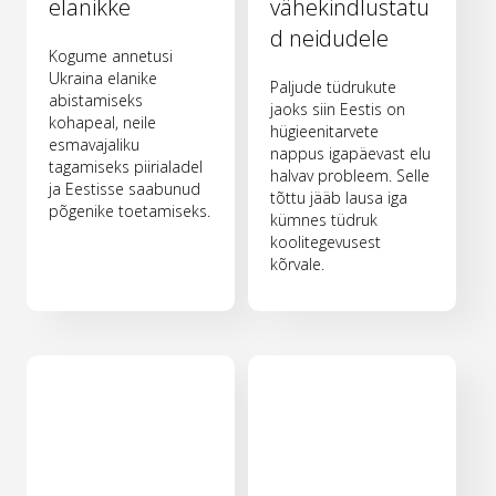
elanikke
vähekindlustatu
d neidudele
Kogume annetusi
Ukraina elanike
Paljude tüdrukute
abistamiseks
jaoks siin Eestis on
kohapeal, neile
hügieenitarvete
esmavajaliku
nappus igapäevast elu
tagamiseks piirialadel
halvav probleem. Selle
ja Eestisse saabunud
tõttu jääb lausa iga
põgenike toetamiseks.
kümnes tüdruk
koolitegevusest
kõrvale.