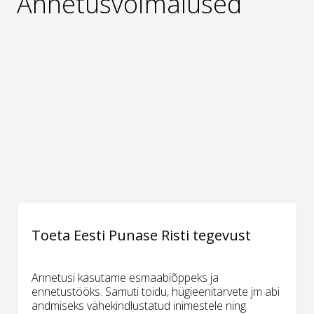
Annetusvõimalused
Toeta Eesti Punase Risti tegevust
Annetusi kasutame esmaabiõppeks ja
ennetustööks. Samuti toidu, hügieenitarvete jm abi
andmiseks vähekindlustatud inimestele ning