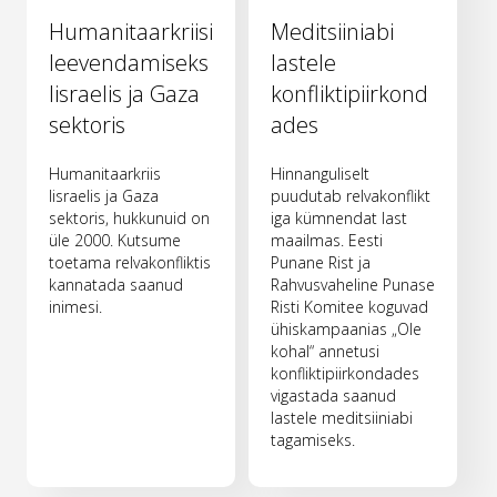
Humanitaarkriisi
Meditsiiniabi
leevendamiseks
lastele
Iisraelis ja Gaza
konfliktipiirkond
sektoris
ades
Humanitaarkriis
Hinnanguliselt
Iisraelis ja Gaza
puudutab relvakonflikt
sektoris, hukkunuid on
iga kümnendat last
üle 2000. Kutsume
maailmas. Eesti
toetama relvakonfliktis
Punane Rist ja
kannatada saanud
Rahvusvaheline Punase
inimesi.
Risti Komitee koguvad
ühiskampaanias „Ole
kohal“ annetusi
konfliktipiirkondades
vigastada saanud
lastele meditsiiniabi
tagamiseks.