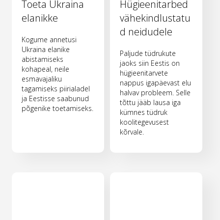
Toeta Ukraina
Hügieenitarbed
elanikke
vähekindlustatu
d neidudele
Kogume annetusi
Ukraina elanike
Paljude tüdrukute
abistamiseks
jaoks siin Eestis on
kohapeal, neile
hügieenitarvete
esmavajaliku
nappus igapäevast elu
tagamiseks piirialadel
halvav probleem. Selle
ja Eestisse saabunud
tõttu jääb lausa iga
põgenike toetamiseks.
kümnes tüdruk
koolitegevusest
kõrvale.