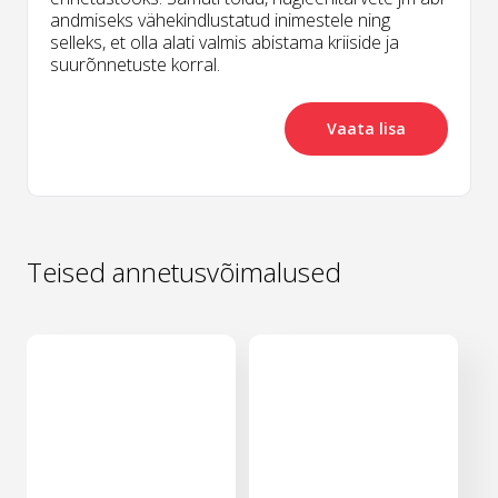
andmiseks vähekindlustatud inimestele ning
selleks, et olla alati valmis abistama kriiside ja
suurõnnetuste korral.
Vaata lisa
Teised annetusvõimalused