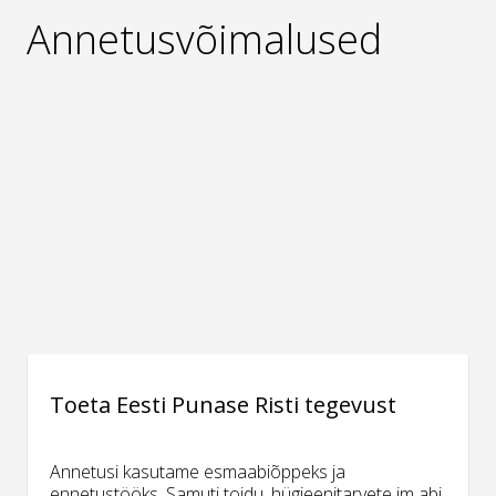
Annetusvõimalused
Toeta Eesti Punase Risti tegevust
Annetusi kasutame esmaabiõppeks ja
ennetustööks. Samuti toidu, hügieenitarvete jm abi