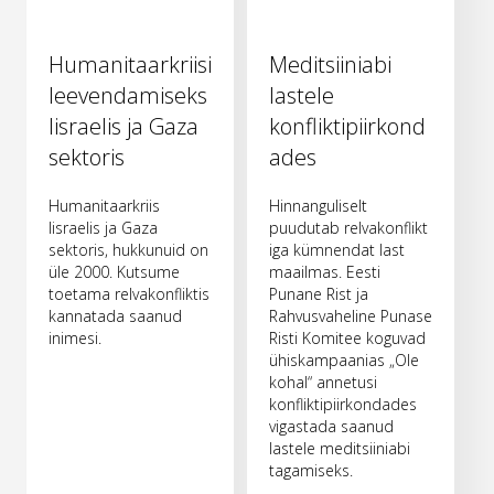
Humanitaarkriisi
Meditsiiniabi
leevendamiseks
lastele
Iisraelis ja Gaza
konfliktipiirkond
sektoris
ades
Humanitaarkriis
Hinnanguliselt
Iisraelis ja Gaza
puudutab relvakonflikt
sektoris, hukkunuid on
iga kümnendat last
üle 2000. Kutsume
maailmas. Eesti
toetama relvakonfliktis
Punane Rist ja
kannatada saanud
Rahvusvaheline Punase
inimesi.
Risti Komitee koguvad
ühiskampaanias „Ole
kohal“ annetusi
konfliktipiirkondades
vigastada saanud
lastele meditsiiniabi
tagamiseks.